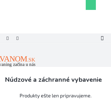
Prejsť
Nákupný
na
košík
obsah
Núdzové a záchranné vybavenie
Produkty ešte len pripravujeme.