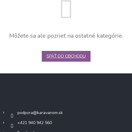
Môžete sa ale pozrieť na ostatné kategórie.
SPÄŤ DO OBCHODU
Z
á
p
ä
Kontakt
t
i
podpora
@
karavanom.sk
e
+421 940 942 560