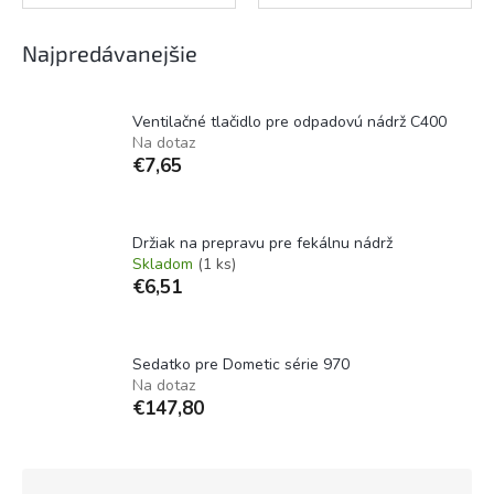
Najpredávanejšie
Ventilačné tlačidlo pre odpadovú nádrž C400
Na dotaz
€7,65
Držiak na prepravu pre fekálnu nádrž
Skladom
(1 ks)
€6,51
Sedatko pre Dometic série 970
Na dotaz
€147,80
R