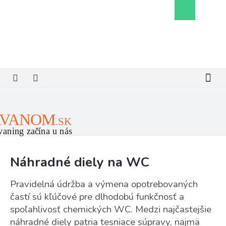
Prejsť
Nákupný
na
košík
obsah
Náhradné diely na WC
Pravidelná údržba a výmena opotrebovaných
častí sú kľúčové pre dlhodobú funkčnosť a
spoľahlivosť chemických WC. Medzi najčastejšie
náhradné diely patria tesniace súpravy, najmä