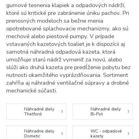
gumové tesnenia klapiek a odpadových nádrží,
ktoré sú kritické pre zabránenie úniku pachov. Pri
prenosných modeloch sa bežne menia
opotrebované splachovacie mechanizmy, ako sú
mechové alebo piestové pumpy. V prípade
vstavaných kazetových toaliet je k dispozícii aj
samotná náhradná odpadová kazeta, ktorá
umožňuje starú nádrž vymeniť za novú, alebo
slúži ako druhá kazeta pre predĺženie pobytu bez
nutnosti okamžitého vyprázdňovania. Sortiment
zahŕňa aj náhradné ventilačné súpravy a drobné
mechanické súčasti.
Náhradné diely
Náhradné diely
Thetford
Bi-Pot
Náhradne diely
WC - odpadové
Dometic
kazety