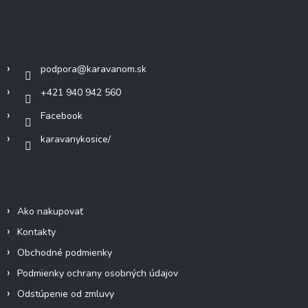
d
p
a
c
ä
Kontakt
i
t
e
i
p
podpora
@
karavanom.sk
e
r
v
+421 940 942 560
k
Facebook
y
v
karavanykosice/
ý
p
i
Informácie pre vás
s
u
Ako nakupovať
Kontakty
Obchodné podmienky
Podmienky ochrany osobných údajov
Odstúpenie od zmluvy