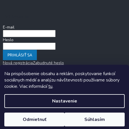
Prihlásenie
E-mail
Heslo
PRIHLÁSIŤ SA
Nová registrácia
Zabudnuté heslo
Na prispôsobenie obsahu a reklám, poskytovanie funkcií
sociálnych médií a analýzu návštevnosti používame súbory
cookie. Viac informácií
tu
.
Nastavenie
Copyright 2026
KARAVANOM.sk
. Všetky práva vyhradené.
Upraviť
nastavenie cookies
Odmietnuť
Súhlasím