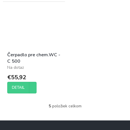
Čerpadlo pre chem.WC -
C 500
Na dotaz
€55,92
DETAIL
5
položiek celkom
O
v
l
Z
á
á