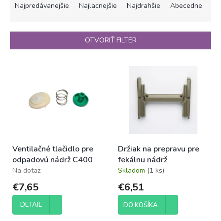
a
Najpredávanejšie
Najlacnejšie
Najdrahšie
Abecedne
d
e
n
OTVORIŤ FILTER
i
e
V
p
ý
r
p
o
i
d
s
u
p
k
r
t
o
o
Ventilačné tlačidlo pre
Držiak na prepravu pre
d
v
odpadovú nádrž C400
fekálnu nádrž
u
Na dotaz
Skladom
(1 ks)
k
t
€7,65
€6,51
o
v
DETAIL
DO KOŠÍKA