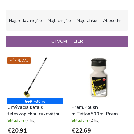
R
a
Najpredávanejšie
Najlacnejšie
Najdrahšie
Abecedne
d
e
n
OTVORIŤ FILTER
i
e
V
p
VÝPREDAJ
ý
r
p
o
i
d
s
u
p
k
r
t
o
€30
–30 %
o
Umývacia kefa s
Prem.Polish
d
v
teleskopickou rukoväťou
m.Teflon500ml Prem
u
Skladom
(4 ks)
Skladom
(2 ks)
k
t
€20,91
€22,69