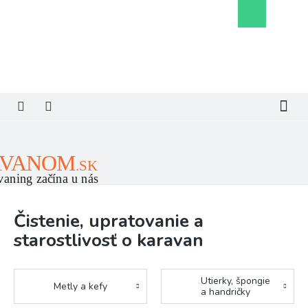
Prejsť
Nákupný
na
košík
obsah
Čistenie, upratovanie a
starostlivosť o karavan
Utierky, špongie
Metly a kefy
a handričky