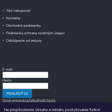
Informácie pre vás
s
u
Ako nakupovať
Kontakty
Obchodné podmienky
Podmienky ochrany osobných údajov
Odstúpenie od zmluvy
Prihlásenie
E-mail
Heslo
PRIHLÁSIŤ SA
Nová registrácia
Zabudnuté heslo
Na prispôsobenie obsahu a reklám, poskytovanie funkcií