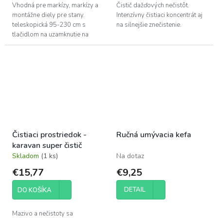
Vhodná pre markízy, markízy a
Čistič dažďových nečistôt.
montážne diely pre stany.
Intenzívny čistiaci koncentrát aj
teleskopická 95-230 cm s
na silnejšie znečistenie.
tlačidlom na uzamknutie na
napínanie slnečných plachiet
pre výsuvné strechy na stanoch
Čistiaci prostriedok -
Ručná umývacia kefa
karavan super čistič
Skladom
(1 ks)
Na dotaz
€15,77
€9,25
DETAIL
DO KOŠÍKA
Mazivo a nečistoty sa