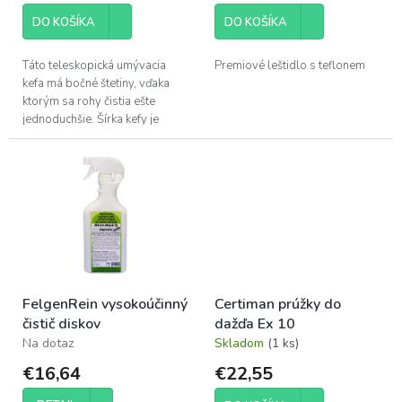
o
v
DO KOŠÍKA
DO KOŠÍKA
Táto teleskopická umývacia
Premiové leštidlo s teflonem
kefa má bočné štetiny, vďaka
ktorým sa rohy čistia ešte
jednoduchšie. Šírka kefy je
približne 26 cm. Hliníková tyč je
plynule nastaviteľná od 120
do...
FelgenRein vysokoúčinný
Certiman prúžky do
čistič diskov
dažďa Ex 10
Na dotaz
Skladom
(1 ks)
€16,64
€22,55