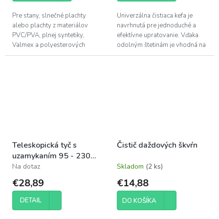
Pre stany, slnečné plachty
Univerzálna čistiaca kefa je
alebo plachty z materiálov
navrhnutá pre jednoduché a
PVC/PVA, plnej syntetiky,
efektívne upratovanie. Vďaka
Valmex a polyesterových
odolným štetinám je vhodná na
tkanín. Šetrne odstraňuje
čistenie širokej škály materiálov
nečistoty a chráni povrch.
– od hladkých povrchov v...
Obsiahnuté tenzidy...
Teleskopická tyč s
Čistič daždových škvŕn
uzamykaním 95 - 230
cm
Na dotaz
Skladom
(2 ks)
€28,89
€14,88
DETAIL
DO KOŠÍKA