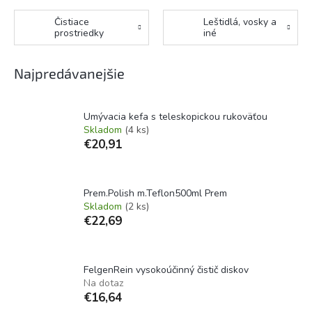
Čistiace
Leštidlá, vosky a
prostriedky
iné
Najpredávanejšie
Umývacia kefa s teleskopickou rukoväťou
Skladom
(4 ks)
€20,91
Prem.Polish m.Teflon500ml Prem
Skladom
(2 ks)
€22,69
FelgenRein vysokoúčinný čistič diskov
Na dotaz
€16,64