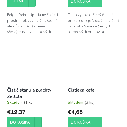
DETAIL
DO KOŠÍKA
FelgenRein je špeciálny čistiaci
Tento vysoko účinný čistiaci
prostriedok vyvinutý na šetrné,
prostriedok je špeciálne určený
ale dôkladné ošetrenie
na odstraňovanie čiernych
všetkých typov hliníkových
"dažďových pruhov" a
diskov kolies (zliatinové disky)
usadených nečistôt z
karavanov, obytných áut a iných
vozidiel.
Čistič stanu a plachty
Čistiaca kefa
Zeltola
Skladom
(1 ks)
Skladom
(3 ks)
€19,37
€4,65
DO KOŠÍKA
DO KOŠÍKA