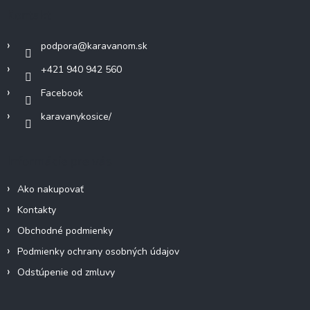
c
ä
Kontakt
i
t
e
i
p
podpora
@
karavanom.sk
e
r
v
+421 940 942 560
k
Facebook
y
v
karavanykosice/
ý
p
i
Informácie pre vás
s
u
Ako nakupovať
Kontakty
Obchodné podmienky
Podmienky ochrany osobných údajov
Odstúpenie od zmluvy