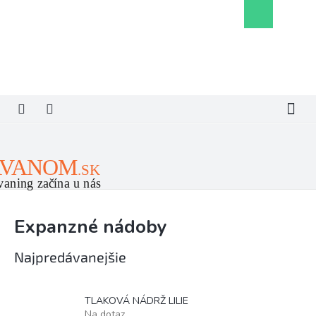
Prejsť
Nákupný
na
košík
obsah
Expanzné nádoby
Najpredávanejšie
TLAKOVÁ NÁDRŽ LILIE
Na dotaz