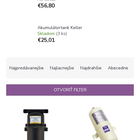
€56,80
Akumulátortank Keller
Skladom
(3 ks)
€25,01
R
a
Najpredávanejšie
Najlacnejšie
Najdrahšie
Abecedne
d
e
n
OTVORIŤ FILTER
i
e
V
p
ý
r
p
o
i
d
s
u
p