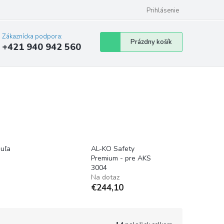
Prihlásenie
Zákaznícka podpora:
Nákupný
Prázdny košík
+421 940 942 560
košík
uľa
AL-KO Safety
Premium - pre AKS
3004
Na dotaz
€244,10