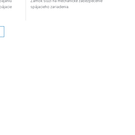
pájaniu
Zámok slúži na mechanické zabezpečenie
pájacie
spájacieho zariadenia.