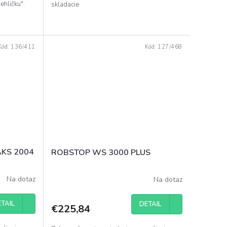
žehličku".
skladacie
Kód:
136/411
Kód:
127/468
 AKS 2004
ROBSTOP WS 3000 PLUS
Na dotaz
Na dotaz
TAIL
DETAIL
€225,84