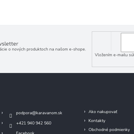
sletter
mácie o nových produktoch na našom e-shope.
Vložením e-mailu sú
Kontakt
Informácie pre vás
Ako nakupovať
podpora
@
karavanom.sk
Kontakty
+421 940 942 560
Obchodné podmienky
Facebook