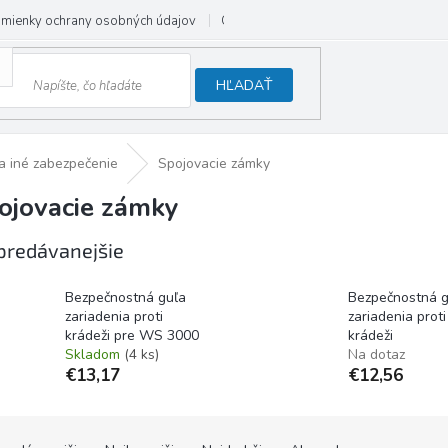
mienky ochrany osobných údajov
Odstúpenie od zmluvy
HĽADAŤ
a iné zabezpečenie
Spojovacie zámky
ojovacie zámky
predávanejšie
Bezpečnostná guľa
Bezpečnostná g
zariadenia proti
zariadenia proti
krádeži pre WS 3000
krádeži
Skladom
(4 ks)
Na dotaz
€13,17
€12,56