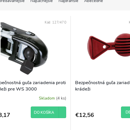
predávanejšie
Najlacnejšie
Najdrahšie
Abecedne
Kód:
127/470
pečnostná guľa zariadenia proti
Bezpečnostná guľa zariad
deži pre WS 3000
krádeži
Skladom
(4 ks)
DE
DO KOŠÍKA
3,17
€12,56