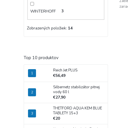
Zabe
zari
WINTERHOFF
3
Zobrazených položiek:
14
Top 10 produktov
Reich Jet PLUS
€56,49
Silbernetz stabilizátor pitnej
vody 60 l
€27,90
THETFORD AQUA KEM BLUE
TABLETY 15+3
€20