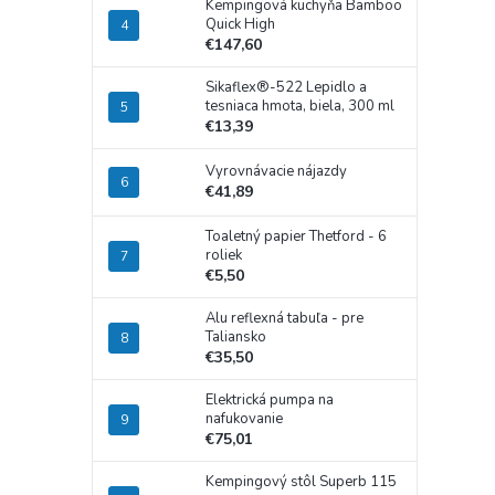
Kempingová kuchyňa Bamboo
Quick High
€147,60
Sikaflex®-522 Lepidlo a
tesniaca hmota, biela, 300 ml
€13,39
Vyrovnávacie nájazdy
€41,89
Toaletný papier Thetford - 6
roliek
€5,50
Alu reflexná tabuľa - pre
Taliansko
€35,50
Elektrická pumpa na
nafukovanie
€75,01
Kempingový stôl Superb 115