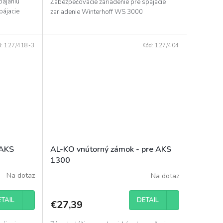
pájaniu
Zabezpečovacie zariadenie pre spájacie
pájacie
zariadenie Winterhoff WS 3000
d:
127/418-3
Kód:
127/404
 AKS
AL-KO vnútorný zámok - pre AKS
1300
Na dotaz
Na dotaz
TAIL
DETAIL
€27,39