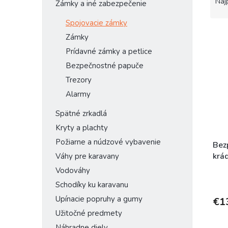
a
Naj
Zámky a iné zabezpečenie
d
e
Spojovacie zámky
V
n
Zámky
ý
i
Prídavné zámky a petlice
p
e
Bezpečnostné papuče
i
p
s
r
Trezory
p
o
Alarmy
r
d
o
u
Spätné zrkadlá
d
k
Kryty a plachty
u
t
Požiarne a núdzové vybavenie
k
o
Bez
t
v
krá
Váhy pre karavany
o
Vodováhy
v
Schodíky ku karavanu
Upínacie popruhy a gumy
€1
Užitočné predmety
Náhradne diely