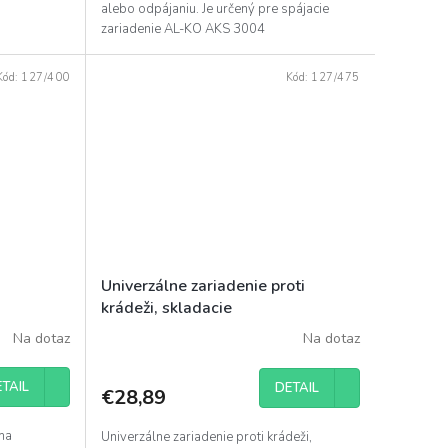
alebo odpájaniu. Je určený pre spájacie
zariadenie AL-KO AKS 3004
Kód:
127/400
Kód:
127/475
Univerzálne zariadenie proti
krádeži, skladacie
Na dotaz
Na dotaz
TAIL
DETAIL
€28,89
ma
Univerzálne zariadenie proti krádeži,