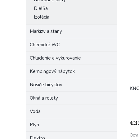
Dielňa
Izolácia
Markízy a stany
Chemické WC
Chladenie a vykurovanie
Kempingový nábytok
Nosiče bicyklov
KNO
Okná a rolety
Voda
€3
Plyn
Ochra
Elektro