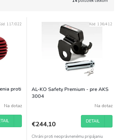
14
položiek celkom
Kód:
117/022
Kód:
136/412
enia proti
AL-KO Safety Premium - pre AKS
3004
Na dotaz
Na dotaz
TAIL
DETAIL
€244,10
Chráni proti neoprávnenému pripájaniu