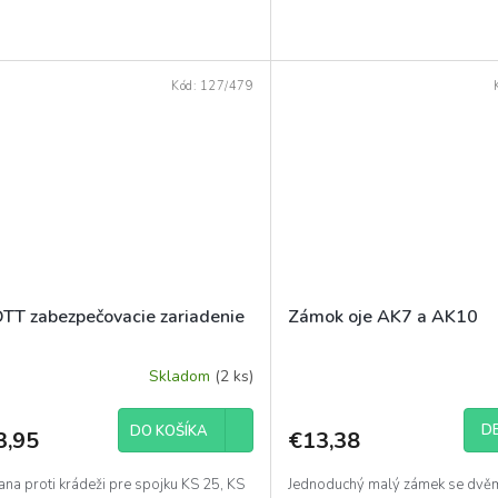
Kód:
127/479
TT zabezpečovacie zariadenie
Zámok oje AK7 a AK10
Skladom
(2 ks)
DE
DO KOŠÍKA
3,95
€13,38
na proti krádeži pre spojku KS 25, KS
Jednoduchý malý zámek se dvě