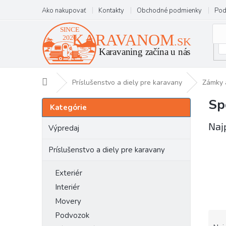
Prejsť
Ako nakupovať
Kontakty
Obchodné podmienky
Pod
na
obsah
Domov
Príslušenstvo a diely pre karavany
Zámky 
Sp
B
Preskočiť
Kategórie
kategórie
o
č
Naj
Výpredaj
n
ý
Príslušenstvo a diely pre karavany
p
a
Exteriér
n
Interiér
e
Movery
l
R
Podvozok