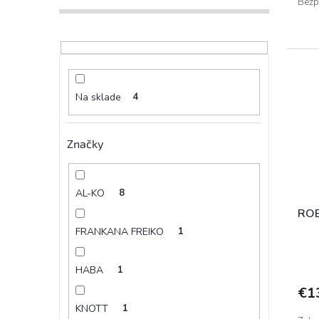
Bezpe
Na sklade
4
Značky
AL-KO
8
RO
FRANKANA FREIKO
1
HABA
1
€1
KNOTT
1