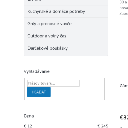
30 a 
obsa
Kuchynské a domáce potreby
Zabe
neop
Grily a prenosné variče
Outdoor a voľný čas
Darčekové poukážky
Vyhľadávanie
Zám
HĽADAŤ
Cena
€3
€
12
€
245