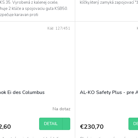
KS 35. Vyrobená z kalenej ocele,
klíčky,který zamyká zapojovací "
huje 2 kľúče a spojovaciu guľa KSB50.
zpečuje karavan proti
rávnenému...
Kód:
127/451
ok Ei des Columbus
AL-KO Safety Plus - pre
Na dotaz
DETAIL
DE
2,60
€230,70