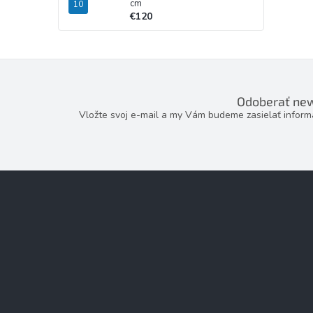
cm
€120
Odoberať new
Vložte svoj e-mail a my Vám budeme zasielať infor
Z
á
p
ä
t
i
e