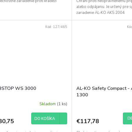
čnostné zariadenie proti krádeži
Chráni proti neoprávnenému pri
alebo odpájaniu. Je určený pre s
zariadenie AL-KO AKS 2004
Kód:
127/465
Kó
BSTOP WS 3000
AL-KO Safety Compact -
1300
Skladom
(1 ks)
DE
DO KOŠÍKA
30,75
€117,78