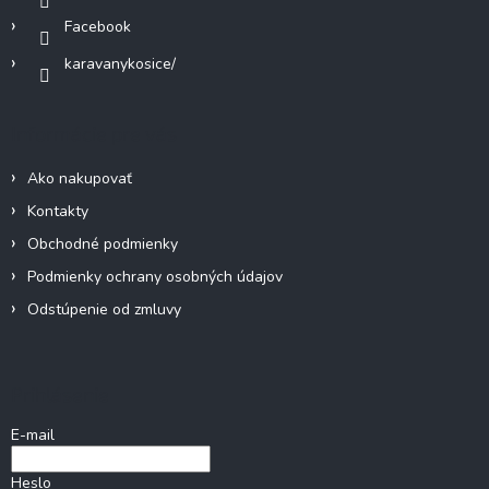
k
Facebook
y
v
karavanykosice/
ý
p
i
Informácie pre vás
s
u
Ako nakupovať
Kontakty
Obchodné podmienky
Podmienky ochrany osobných údajov
Odstúpenie od zmluvy
Prihlásenie
E-mail
Heslo