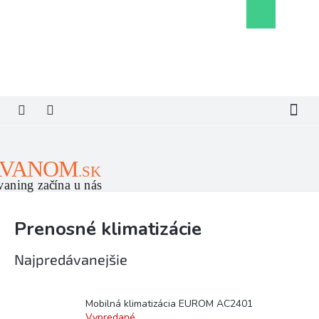
Prejsť
Nákupný
na
košík
obsah
Prenosné klimatizácie
Najpredávanejšie
Mobilná klimatizácia EUROM AC2401
Vypredané