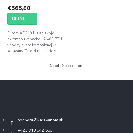
t
€565,80
o
v
DETAIL
Eurom AC2401 je so svojou
skromnou kapacitou 2 400 BTU
vhodný aj pre kompaktnejšie
karavany. Táto klimatizácia s
delenou jednotkou dokáže
pohodlne ochladiť miestnosť až
1
položiek celkom
O
do 16...
v
l
Z
á
á
d
p
a
c
ä
Kontakt
i
t
e
i
p
podpora
@
karavanom.sk
e
r
v
+421 940 942 560