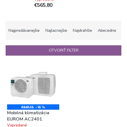
€565,80
R
a
Najpredávanejšie
Najlacnejšie
Najdrahšie
Abecedne
d
e
n
OTVORIŤ FILTER
i
e
V
p
ý
r
p
o
i
d
s
u
p
k
r
t
o
€681,15
–16 %
o
Mobilná klimatizácia
d
v
EUROM AC2401
u
Vypredané
k