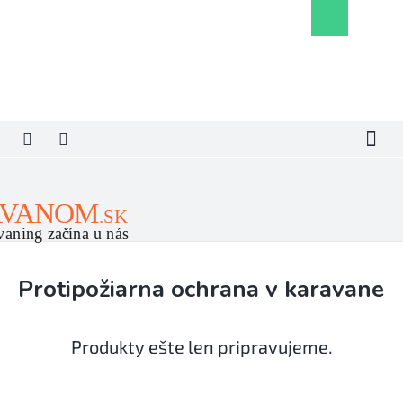
Prejsť
Nákupný
na
košík
obsah
Protipožiarna ochrana v karavane
Produkty ešte len pripravujeme.