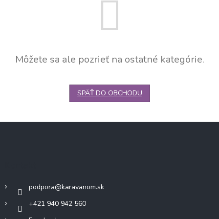
Môžete sa ale pozrieť na ostatné kategórie.
SPÄŤ DO OBCHODU
Z
á
p
ä
Kontakt
t
i
podpora
@
karavanom.sk
e
+421 940 942 560