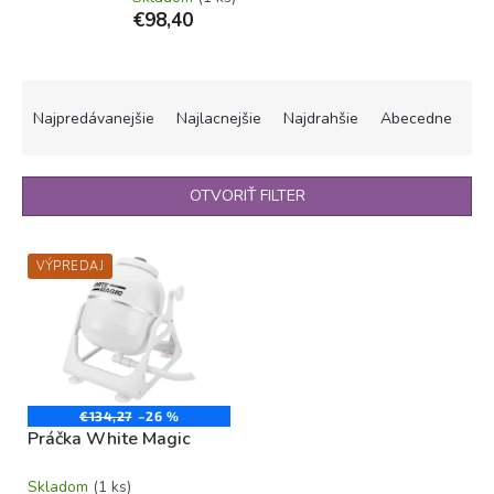
€98,40
R
a
Najpredávanejšie
Najlacnejšie
Najdrahšie
Abecedne
d
e
n
OTVORIŤ FILTER
i
e
V
p
VÝPREDAJ
ý
r
p
o
i
d
s
u
p
k
r
t
o
€134,27
–26 %
o
Práčka White Magic
d
v
u
Skladom
(1 ks)
k