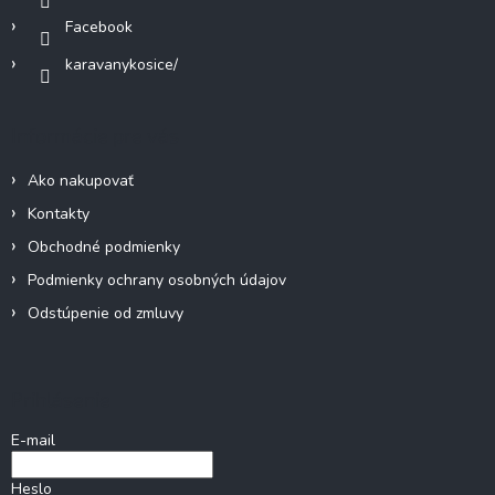
k
Facebook
y
v
karavanykosice/
ý
p
i
Informácie pre vás
s
u
Ako nakupovať
Kontakty
Obchodné podmienky
Podmienky ochrany osobných údajov
Odstúpenie od zmluvy
Prihlásenie
E-mail
Heslo