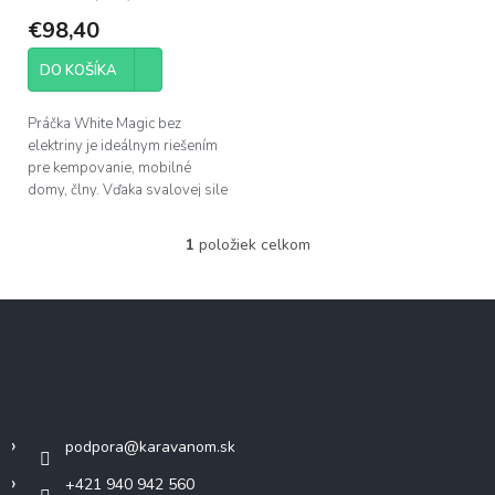
t
€98,40
o
v
DO KOŠÍKA
Práčka White Magic bez
elektriny je ideálnym riešením
pre kempovanie, mobilné
domy, člny. Vďaka svalovej sile
a úplne bez elektriny môžete s
touto ručnou práčkou ľahko...
1
položiek celkom
O
v
l
Z
á
á
d
p
a
c
ä
Kontakt
i
t
e
i
p
podpora
@
karavanom.sk
e
r
v
+421 940 942 560