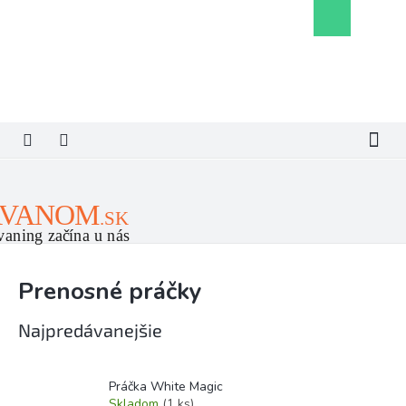
Prejsť
Nákupný
na
košík
obsah
Prenosné práčky
Najpredávanejšie
Práčka White Magic
Skladom
(1 ks)