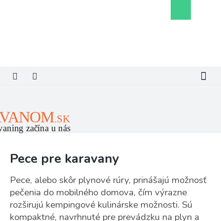
Prejsť
Nákupný
na
košík
obsah
Pece pre karavany
Pece, alebo skôr plynové rúry, prinášajú možnosť
pečenia do mobilného domova, čím výrazne
rozširujú kempingové kulinárske možnosti. Sú
kompaktné, navrhnuté pre prevádzku na plyn a