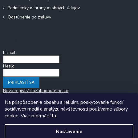
Podmienky ochrany osobných údajov
Odstúpenie od zmluvy
Prihlásenie
E-mail
Heslo
PRIHLÁSIŤ SA
Nová registrácia
Zabudnuté heslo
Na prispôsobenie obsahu a reklám, poskytovanie funkcií
sociálnych médií a analýzu návštevnosti používame súbory
cookie. Viac informácií
tu
.
Nastavenie
Copyright 2026
KARAVANOM.sk
. Všetky práva vyhradené.
Upraviť