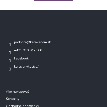
Z
á
p
ä
Kontakt
t
i
podpora
@
karavanom.sk
e
+421 940 942 560
Facebook
karavanykosice/
Informácie pre vás
Ako nakupovať
Kontakty
Obchodné podmienky