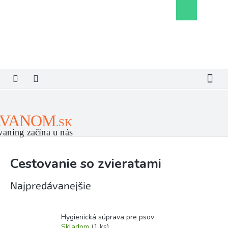
Prejsť
Nákupný
na
košík
obsah
Cestovanie so zvieratami
Najpredávanejšie
Hygienická súprava pre psov
Skladom
(1 ks)