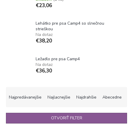
€23,06
Lehátko pre psa Camp4 so slnečnou
strieškou
Na dotaz
€38,20
Ležadlo pre psa Camp4
Na dotaz
€36,30
R
a
Najpredávanejšie
Najlacnejšie
Najdrahšie
Abecedne
d
e
n
OTVORIŤ FILTER
i
e
V