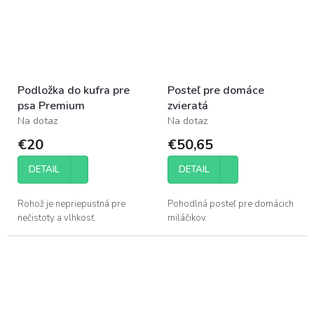
Podložka do kufra pre
Posteľ pre domáce
psa Premium
zvieratá
Na dotaz
Na dotaz
€20
€50,65
DETAIL
DETAIL
Rohož je nepriepustná pre
Pohodlná posteľ pre domácich
nečistoty a vlhkosť.
miláčikov.