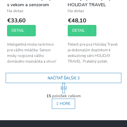
s vekom a senzorom
HOLIDAY TRAVEL
Na dotaz
Na dotaz
€33,60
€48,10
DETAIL
DETAIL
Inteligentná miska na krmivo
Pelech pre psa Holiday Travel
pre vášho miláčika. Senzor
je dokonalým doplnkom k
misky rozpozná vášho
exkluzívnej sérii HOLIDAY
domáceho maznáčika a otvorí
TRAVEL. Prateľný poťah,
veko. Veko sa opäť automaticky
pretože sa dá rýchlo a
zatvorí. To znamená, že krmivo
jednoducho stiahnuť pomocou
NAČÍTAŤ ĎALŠIE 3
zostane...
zipsu.
S
1
2
t
O
r
15
položiek celkom
v
á
l
HORE
n
á
k
d
o
v
a
Z
a
c