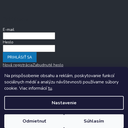
Prihlásenie
E-mail
Heslo
PRIHLÁSIŤ SA
Nová registrácia
Zabudnuté heslo
Na prispôsobenie obsahu a reklám, poskytovanie funkcií
sociálnych médií a analýzu návštevnosti používame súbory
cookie. Viac informácií
tu
.
Nastavenie
Copyright 2026
KARAVANOM.sk
. Všetky práva vyhradené.
Upraviť
nastavenie cookies
Odmietnuť
Súhlasím