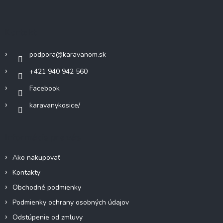
á
n
i
i
p
e
e
ä
p
Kontakt
r
t
v
i
k
podpora
@
karavanom.sk
e
y
+421 940 942 560
v
ý
Facebook
p
i
karavanykosice/
s
u
Informácie pre vás
Ako nakupovať
Kontakty
Obchodné podmienky
Podmienky ochrany osobných údajov
Odstúpenie od zmluvy