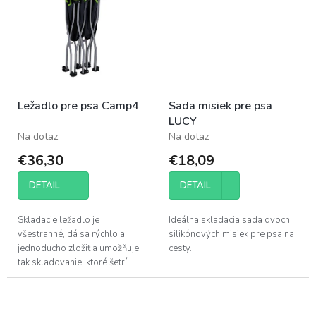
cirkuláciu...
Ležadlo pre psa Camp4
Sada misiek pre psa
LUCY
Na dotaz
Na dotaz
€36,30
€18,09
DETAIL
DETAIL
Skladacie ležadlo je
Ideálna skladacia sada dvoch
všestranné, dá sa rýchlo a
silikónových misiek pre psa na
jednoducho zložiť a umožňuje
cesty.
tak skladovanie, ktoré šetrí
miesto. Pevný kovový rám
zaisťuje bezpečné postavenie .
Odolný...