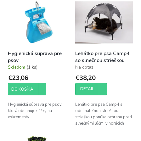
p
ý
r
p
o
i
d
s
u
p
k
r
t
o
o
Hygienická súprava pre
Lehátko pre psa Camp4
d
v
psov
so slnečnou strieškou
u
Skladom
(1 ks)
Na dotaz
k
t
€23,06
€38,20
o
v
DETAIL
DO KOŠÍKA
Hygienická súprava pre psov,
Lehátko pre psa Camp4 s
ktorá obsahuje sáčky na
odnímateľnou slnečnou
exkrementy
strieškou ponúka ochranu pred
slnečnými lúčmi v horúcich
letných dňoch. Zvýšená poloha
zaisťuje obzvlášť dobrú