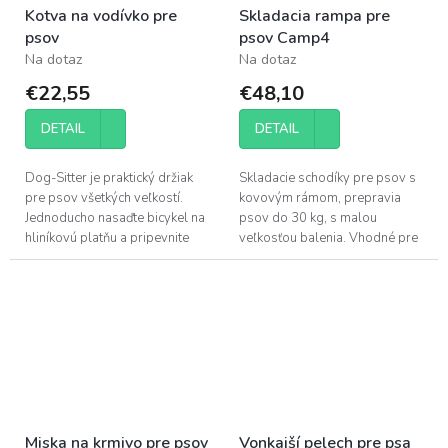
Kotva na vodívko pre
Skladacia rampa pre
psov
psov Camp4
Na dotaz
Na dotaz
€22,55
€48,10
DETAIL
DETAIL
Dog-Sitter je praktický držiak
Skladacie schodíky pre psov s
pre psov všetkých veľkostí.
kovovým rámom, prepravia
Jednoducho nasaďte bicykel na
psov do 30 kg, s malou
hliníkovú platňu a pripevnite
veľkosťou balenia. Vhodné pre
psa k upínaciemu oku. Stabilná
malých až stredne veľkých
možnosť priviazania veľkých...
psov. Pomáha vášmu psovi
dostať sa...
Miska na krmivo pre psov
Vonkajší pelech pre psa