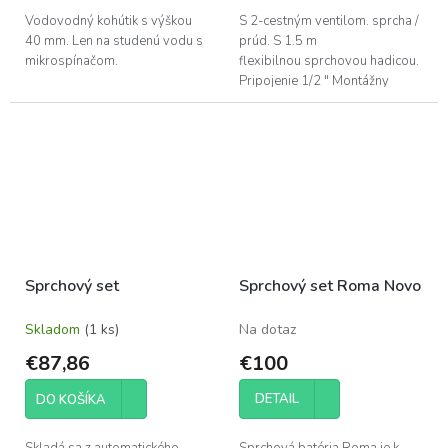
Vodovodný kohútik s výškou
S 2-cestným ventilom. sprcha /
40 mm. Len na studenú vodu s
prúd. S 1.5 m
mikrospínačom.
flexibilnou sprchovou hadicou.
Pripojenie 1/2 " Montážny
otvor ø 27 mm. Max. Tlak: 3
bar.
Sprchový set
Sprchový set Roma Novo
Skladom
(1 ks)
Na dotaz
€87,86
€100
DETAIL
DO KOŠÍKA