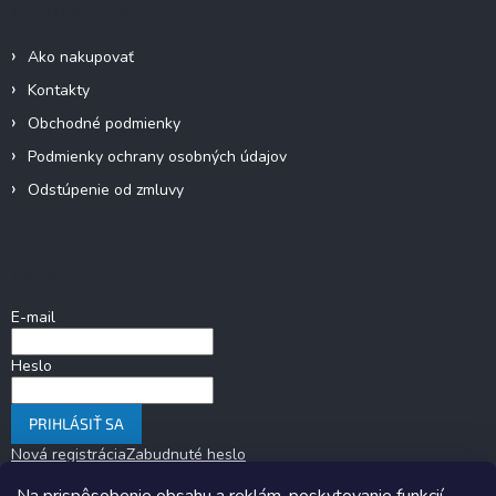
Informácie pre vás
s
u
Ako nakupovať
Kontakty
Obchodné podmienky
Podmienky ochrany osobných údajov
Odstúpenie od zmluvy
Prihlásenie
E-mail
Heslo
PRIHLÁSIŤ SA
Nová registrácia
Zabudnuté heslo