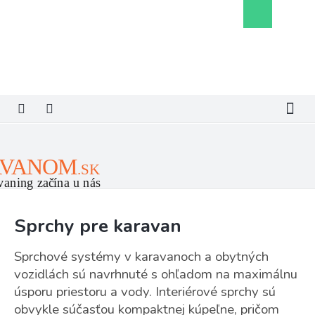
Prejsť
Nákupný
na
košík
obsah
Sprchy pre karavan
Sprchové systémy v karavanoch a obytných
vozidlách sú navrhnuté s ohľadom na maximálnu
úsporu priestoru a vody. Interiérové sprchy sú
obvykle súčasťou kompaktnej kúpeľne, pričom