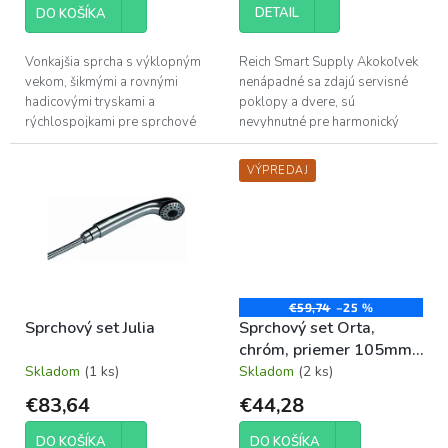
v
DETAIL
DO KOŠÍKA
Vonkajšia sprcha s výklopným
Reich Smart Supply Akokoľvek
vekom, šikmými a rovnými
nenápadné sa zdajú servisné
hadicovými tryskami a
poklopy a dvere, sú
rýchlospojkami pre sprchové
nevyhnutné pre harmonický
hadice. Teplota vody sa ovláda
zážitok z karavaningu, pretože
otočným gombíkom.
poskytujú bezpečný domov pre
VÝPREDAJ
všetky...
€59,74
–25 %
Sprchový set Julia
Sprchový set Orta,
chróm, priemer 105mm,
hadica 1,5m
Skladom
(1 ks)
Skladom
(2 ks)
€83,64
€44,28
DO KOŠÍKA
DO KOŠÍKA