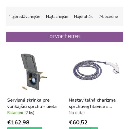
R
a
Najpredávanejšie
Najlacnejšie
Najdrahšie
Abecedne
d
e
n
OTVORIŤ FILTER
i
e
V
p
ý
r
p
o
i
d
s
u
p
k
r
t
o
o
Servisná skrinka pre
Nastaviteľná charizma
d
v
vonkajšiu sprchu - biela
sprchovej hlavice s
u
hadicou pre vodnú
Skladom
(2 ks)
Na dotaz
k
zásuvku
t
€162,98
€60,52
o