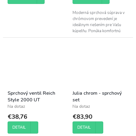
Moderná sprchová súprava v
chrómovom prevedení je
ideálnym riešením pre Vašu
kúpeľňu. Ponúka komfortnú
sprchovú hlavicu s priemerom
105 mm, praktickú upevňovaciu
tyč a...
Sprchový ventil Reich
Julia chrom - sprchový
Style 2000 UT
set
Na dotaz
Na dotaz
€38,76
€83,90
DETAIL
DETAIL