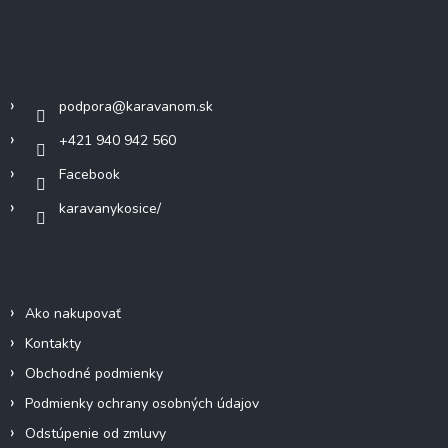
á
d
p
a
c
ä
Kontakt
i
t
e
i
p
podpora
@
karavanom.sk
e
r
v
+421 940 942 560
k
Facebook
y
v
karavanykosice/
ý
p
i
Informácie pre vás
s
u
Ako nakupovať
Kontakty
Obchodné podmienky
Podmienky ochrany osobných údajov
Odstúpenie od zmluvy