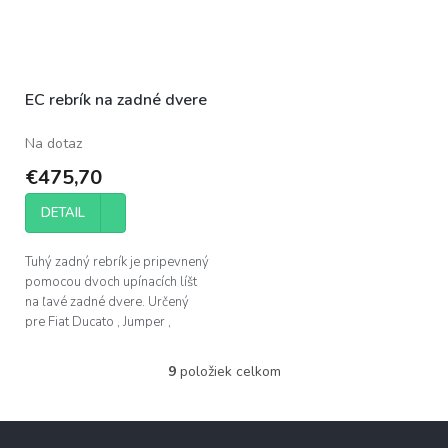
EC rebrík na zadné dvere
Na dotaz
€475,70
DETAIL
Tuhý zadný rebrík je pripevnený
pomocou dvoch upínacích líšt
na ľavé zadné dvere. Určený
pre Fiat Ducato , Jumper ,
Boxer od r.v. 2006
9
položiek celkom
O
v
l
Z
á