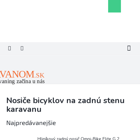
Prejsť
Nákupný
na
košík
obsah
Nosiče bicyklov na zadnú stenu
karavanu
Najpredávanejšie
Hliníkový zadný nosič Omni-Bike Elite G 2