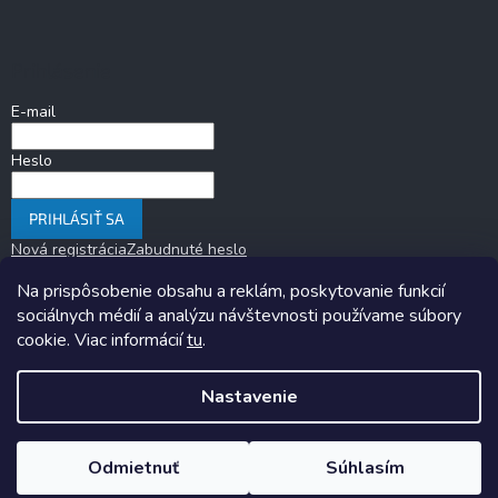
Prihlásenie
E-mail
Heslo
PRIHLÁSIŤ SA
Nová registrácia
Zabudnuté heslo
Na prispôsobenie obsahu a reklám, poskytovanie funkcií
sociálnych médií a analýzu návštevnosti používame súbory
cookie. Viac informácií
tu
.
Nastavenie
Copyright 2026
KARAVANOM.sk
. Všetky práva vyhradené.
Upraviť
nastavenie cookies
Odmietnuť
Súhlasím