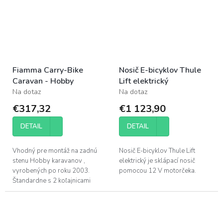
Fiamma Carry-Bike
Nosič E-bicyklov Thule
Caravan - Hobby
Lift elektrický
Na dotaz
Na dotaz
€317,32
€1 123,90
DETAIL
DETAIL
Vhodný pre montáž na zadnú
Nosič E-bicyklov Thule Lift
stenu Hobby karavanov ,
elektrický je sklápací nosič
vyrobených po roku 2003.
pomocou 12 V motorčeka.
Štandardne s 2 koľajnicami
Quick Pro pre všetky modely
bicyklov.