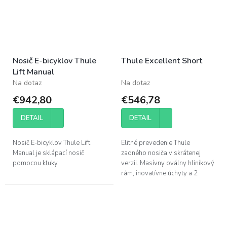
Nosič E-bicyklov Thule
Thule Excellent Short
Lift Manual
Na dotaz
Na dotaz
€942,80
€546,78
DETAIL
DETAIL
Nosič E-bicyklov Thule Lift
Elitné prevedenie Thule
Manual je sklápací nosič
zadného nosiča v skrátenej
pomocou kľuky.
verzii. Masívny oválny hliníkový
rám, inovatívne úchyty a 2
flexibilné podpery kolies.