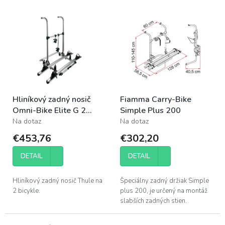
e
V
p
ý
r
p
o
i
d
s
u
p
k
r
t
o
o
Hliníkový zadný nosič
Fiamma Carry-Bike
d
v
Omni-Bike Elite G 2
Simple Plus 200
u
Standard na 2 bicykle
Na dotaz
Na dotaz
k
t
€453,76
€302,20
o
v
DETAIL
DETAIL
Hliníkový zadný nosič Thule na
Špeciálny zadný držiak Simple
2 bicykle.
plus 200, je určený na montáž
slabších zadných stien.