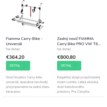
Fiamma Carry-Bike -
Zadný nosič FIAMMA
Univerzál
Carry Bike PRO VW T6
pre 2 bicykle, Deep
Na dotaz
Na dotaz
Black
€364,20
€800,80
DETAIL
DETAIL
Nosič bicyklov Carry-bike
Elegantný dizajn prispôsobený
univerzál, špeciálne navrhnutý
líniám vozidla. Ľahká obsluha
pre pripevnenie na zadnú stenu
dverí batožinového
karavanov.
priestoru. Pre 2 bicykle
(maximálne 4 bicykle)
Pripevňuje sa na dvere
batožinového...