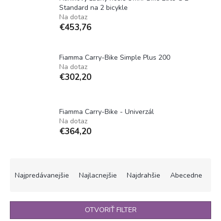
Standard na 2 bicykle
Na dotaz
€453,76
Fiamma Carry-Bike Simple Plus 200
Na dotaz
€302,20
Fiamma Carry-Bike - Univerzál
Na dotaz
€364,20
R
a
Najpredávanejšie
Najlacnejšie
Najdrahšie
Abecedne
d
e
n
OTVORIŤ FILTER
i