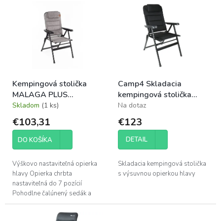
p
ý
r
p
o
i
d
s
u
p
k
r
t
o
o
Kempingová stolička
Camp4 Skladacia
d
v
MALAGA PLUS
kempingová stolička
u
HOLIDAY TRAVEL
MALAGA BREEZE PLUS
Skladom
(1 ks)
Na dotaz
k
nosnosť 120kg
t
€103,31
€123
o
v
DETAIL
DO KOŠÍKA
Výškovo nastaviteľná opierka
Skladacia kempingová stolička
hlavy Opierka chrbta
s výsuvnou opierkou hlavy
nastaviteľná do 7 pozícií
Pohodlne čalúnený sedák a
operadlo