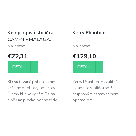
Kempingová stolička
Kerry Phantom
CAMP4 - MALAGA
čierna 120kg
Na dotaz
Na dotaz
€72,31
€129,10
DETAIL
DETAIL
3D sieťované polstrovanie
Kerry Phantom je kvalitná
vrátane podložky pod hlavu
skladacia stolička so 7-
Čierny hliníkový rám Dá sa
stupňovým nastaviteľným
zložiť na plocho Nosnosť do
operadlom.
120 kg 5 polôh nastavenia