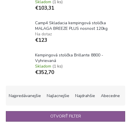
Skladom
(1 ks)
€103,31
Camp4 Skladacia kempingová stolička
MALAGA BREEZE PLUS nosnosť 120kg
Na dotaz
€123
Kempingová stolička Brillante 8800 -
Vyhrievaná
Skladom
(1 ks)
€352,70
R
a
Najpredávanejšie
Najlacnejšie
Najdrahšie
Abecedne
d
e
n
OTVORIŤ FILTER
i
e
V