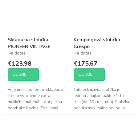
Skladacia stolička
Kempingová stolička
PIONEER VINTAGE
Crespo
Na dotaz
Na dotaz
€123,98
€175,67
DETAIL
DETAIL
Príjemné a pohodlné skladacie
Táto exkluzívna stolička je
kreslo vyrobené z extra
jednou z najkompaktnejších na
mäkkého materiálu, ktorý je na
trhu (iba 10 cm hrubá). Stolička
dotyk ako bavlna. Zosilnený
ponúka maximálne pohodlie
rám na vnútornej strane pre
vďaka 7-pozičnému
optimálnu stabilitu a odolnosť.
nastaviteľnému operadlu a
-...
polstrovanej...