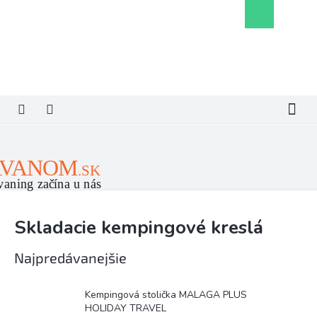
Prejsť
Nákupný
na
košík
obsah
Skladacie kempingové kreslá
Najpredávanejšie
Kempingová stolička MALAGA PLUS
HOLIDAY TRAVEL