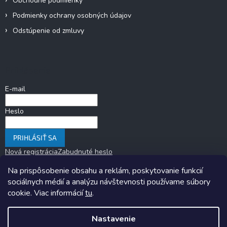
Obchodné podmienky
Podmienky ochrany osobných údajov
Odstúpenie od zmluvy
Prihlásenie
E-mail
Heslo
PRIHLÁSIŤ SA
Nová registrácia
Zabudnuté heslo
Na prispôsobenie obsahu a reklám, poskytovanie funkcií
sociálnych médií a analýzu návštevnosti používame súbory
cookie. Viac informácií
tu
.
Nastavenie
Copyright 2026
KARAVANOM.sk
. Všetky práva vyhradené.
Upraviť