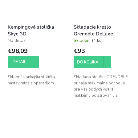
Kempingová stolička
Skladacie kreslo
Skye 3D
Grenoble DeLuxe
Na dotaz
Skladom
(4 ks)
€98,09
€93
DETAIL
DO KOŠÍKA
Sklopná vonkajšia stolička,
Skladacia stolička GRENOBLE
nastaviteľná s operadlom.
prináša maximálne pohodlie
pre Váš oddych vďaka
mäkkému polstrovaniu a
vysokému operadlu, ktoré si
môžete nastaviť až v 7
polohách. Robustná, no...