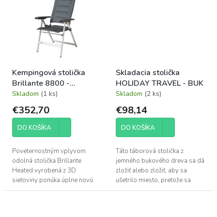
Kempingová stolička
Skladacia stolička
Brillante 8800 -
HOLIDAY TRAVEL - BUK
Vyhrievaná
Skladom
(1 ks)
Skladom
(2 ks)
€352,70
€98,14
DO KOŠÍKA
DO KOŠÍKA
Poveternostným vplyvom
Táto táborová stolička z
odolná stolička Brillante
jemného bukového dreva sa dá
Heated vyrobená z 3D
zložiť alebo zložiť, aby sa
sieťoviny ponúka úplne novú
ušetrilo miesto, pretože sa
úroveň pohodlia. Ergonomické
nastavuje vďaka inovatívnemu
operadlo a sedadlo môžu byť
zásuvnému systému. To je
vyhrievané...
možné vďaka...