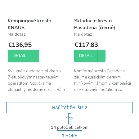
Kempingové kreslo
Skladacie kreslo
KNAUS
Pasadena (čierné)
Na dotaz
Na dotaz
€136,95
€117,83
DETAIL
DETAIL
Kvalitná skladacia stolička so
Komfortné kreslo Pasadena
7-stupňovým nastaviteľným
zaujme klasickým čiernym
operadlom. Stolička má
hliníkovým rámom v kombinácii
elegantný moderný dizajn. Rám
s exkluzivným poťahom zo
z hliníkového oválneho profilu
sivého polyesteru. Opierka
umožňuje veľmi plochú veľkosť
hlavy je individuálne až 6x
NAČÍTAŤ ĎALŠIE 2
balenia.
nastaviteľná a...
S
1
2
t
O
r
14
položiek celkom
v
á
l
HORE
n