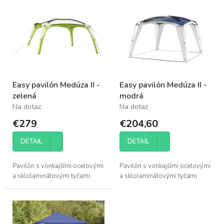
p
ý
r
p
o
i
d
s
u
p
k
r
t
o
o
Easy pavilón Medúza II -
Easy pavilón Medúza II -
d
v
zelená
modrá
u
Na dotaz
Na dotaz
k
t
€279
€204,60
o
v
DETAIL
DETAIL
Pavilón s vonkajšími oceľovými
Pavilón s vonkajšími oceľovými
a sklolaminátovými tyčami.
a sklolaminátovými tyčami.