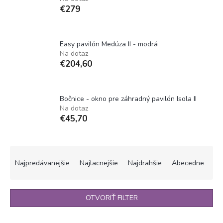
€279
Easy pavilón Medúza II - modrá
Na dotaz
€204,60
Bočnice - okno pre záhradný pavilón Isola II
Na dotaz
€45,70
R
a
Najpredávanejšie
Najlacnejšie
Najdrahšie
Abecedne
d
e
n
OTVORIŤ FILTER
i
e
V