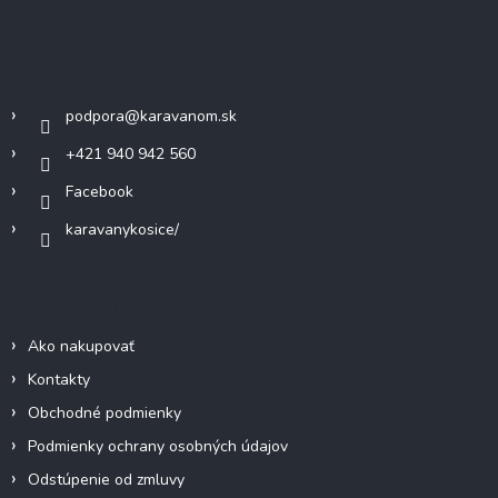
á
d
p
a
c
ä
Kontakt
i
t
e
i
p
podpora
@
karavanom.sk
e
r
v
+421 940 942 560
k
Facebook
y
v
karavanykosice/
ý
p
i
Informácie pre vás
s
u
Ako nakupovať
Kontakty
Obchodné podmienky
Podmienky ochrany osobných údajov
Odstúpenie od zmluvy