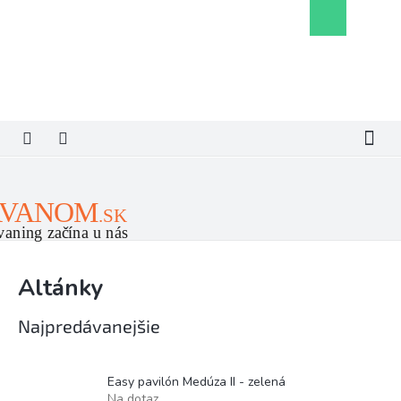
Prejsť
Nákupný
na
košík
obsah
Altánky
Najpredávanejšie
Easy pavilón Medúza II - zelená
Na dotaz