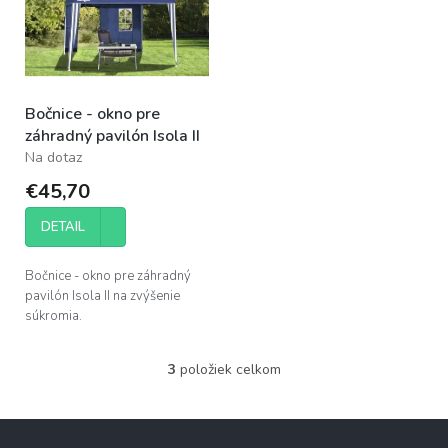
Bočnice - okno pre
záhradný pavilón Isola II
Na dotaz
€45,70
DETAIL
Bočnice - okno pre záhradný
pavilón Isola II na zvýšenie
súkromia.
3
položiek celkom
O
v
l
Z
á