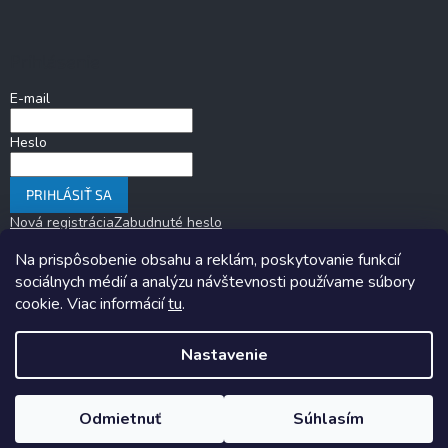
Prihlásenie
E-mail
Heslo
PRIHLÁSIŤ SA
Nová registrácia
Zabudnuté heslo
Na prispôsobenie obsahu a reklám, poskytovanie funkcií
sociálnych médií a analýzu návštevnosti používame súbory
cookie. Viac informácií
tu
.
Nastavenie
Copyright 2026
KARAVANOM.sk
. Všetky práva vyhradené.
Upraviť
nastavenie cookies
Odmietnuť
Súhlasím