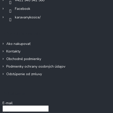
+421 940 942 560
k
Facebook
y
v
karavanykosice/
ý
p
i
Informácie pre vás
s
u
Ako nakupovať
Kontakty
Obchodné podmienky
Podmienky ochrany osobných údajov
Odstúpenie od zmluvy
Prihlásenie
E-mail