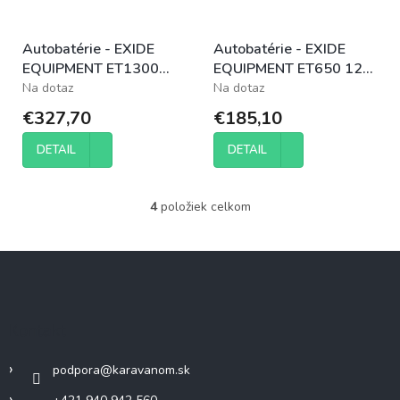
Autobatérie - EXIDE
Autobatérie - EXIDE
EQUIPMENT ET1300
EQUIPMENT ET650 12V
12V 180Ah
100Ah
Na dotaz
Na dotaz
€327,70
€185,10
DETAIL
DETAIL
4
položiek celkom
O
v
l
Z
á
á
d
p
a
c
ä
Kontakt
i
t
e
i
p
podpora
@
karavanom.sk
e
r
v