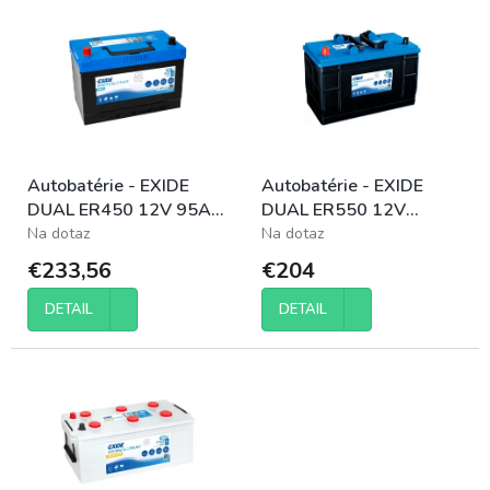
p
ý
r
p
o
i
d
s
u
p
k
r
t
o
o
Autobatérie - EXIDE
Autobatérie - EXIDE
d
v
DUAL ER450 12V 95Ah
DUAL ER550 12V
u
650A
115Ah 760A
Na dotaz
Na dotaz
k
t
€233,56
€204
o
v
DETAIL
DETAIL