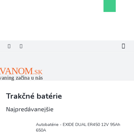
Prejsť
Nákupný
na
košík
obsah
Trakčné batérie
Najpredávanejšie
Autobatérie - EXIDE DUAL ER450 12V 95Ah
650A