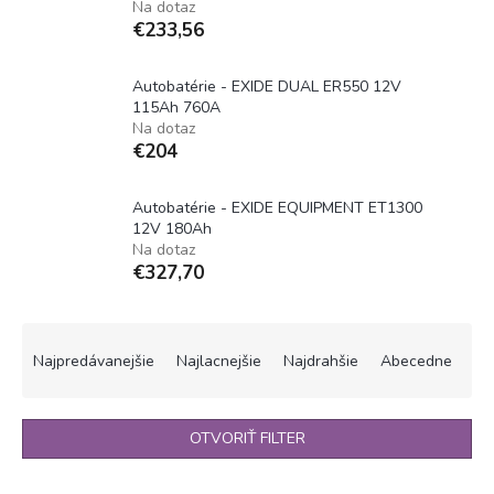
Na dotaz
€233,56
Autobatérie - EXIDE DUAL ER550 12V
115Ah 760A
Na dotaz
€204
Autobatérie - EXIDE EQUIPMENT ET1300
12V 180Ah
Na dotaz
€327,70
R
a
Najpredávanejšie
Najlacnejšie
Najdrahšie
Abecedne
d
e
n
OTVORIŤ FILTER
i
e
V