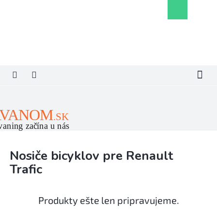
Prejsť
Nákupný
na
košík
obsah
Nosiče bicyklov pre Renault
Trafic
Produkty ešte len pripravujeme.