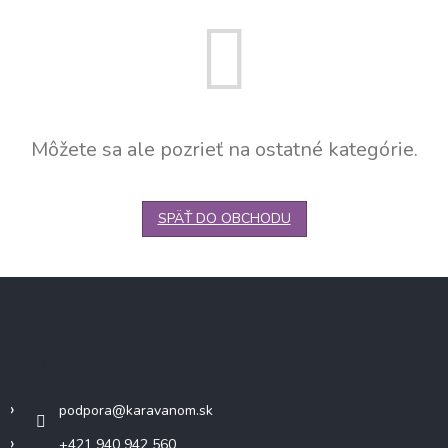
Môžete sa ale pozrieť na ostatné kategórie.
SPÄŤ DO OBCHODU
Z
á
p
ä
Kontakt
t
i
podpora
@
karavanom.sk
e
+421 940 942 560