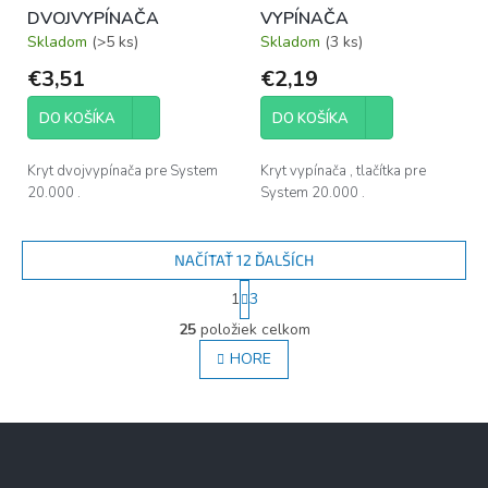
DVOJVYPÍNAČA
VYPÍNAČA
Skladom
(>5 ks)
Skladom
(3 ks)
€3,51
€2,19
DO KOŠÍKA
DO KOŠÍKA
Kryt dvojvypínača pre System
Kryt vypínača , tlačítka pre
20.000 .
System 20.000 .
NAČÍTAŤ 12 ĎALŠÍCH
S
1
3
t
O
r
25
položiek celkom
v
á
l
HORE
n
á
k
d
o
v
a
Z
a
c
á
n
i
i
p
e