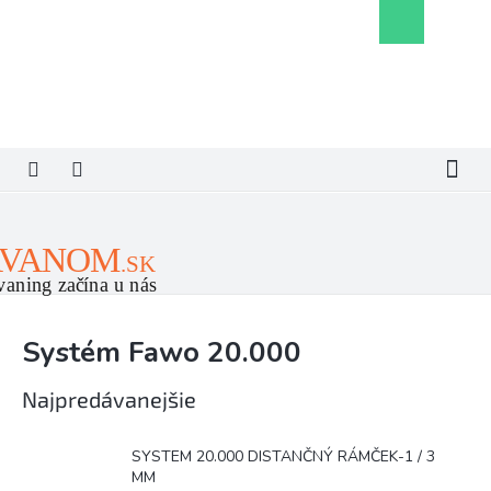
Prejsť
Nákupný
na
košík
obsah
Systém Fawo 20.000
Najpredávanejšie
SYSTEM 20.000 DISTANČNÝ RÁMČEK-1 / 3
MM