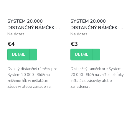
SYSTEM 20.000
SYSTEM 20.000
DISTANČNÝ RÁMČEK-2
DISTANČNÝ RÁMČEK-1
3 MM
12 MM
Na dotaz
Na dotaz
€4
€3
DETAIL
DETAIL
Dvojitý distančný rámček pre
Distančný rámček pre System
System 20.000 . Slúži na
20.000 . Slúži na zníženie hĺbky
zníženie hĺbky inštalácie
inštalácie zásuvky alebo
zásuvky alebo zariadenia .
zariadenia .