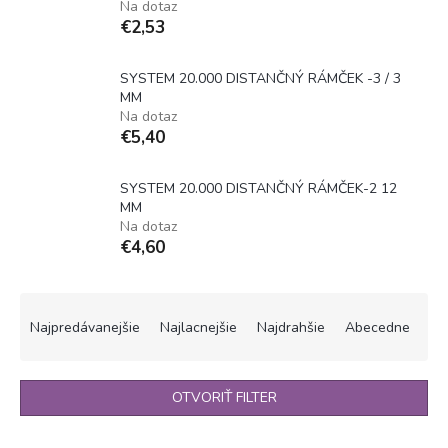
Na dotaz
€2,53
SYSTEM 20.000 DISTANČNÝ RÁMČEK -3 / 3
MM
Na dotaz
€5,40
SYSTEM 20.000 DISTANČNÝ RÁMČEK-2 12
MM
Na dotaz
€4,60
R
a
Najpredávanejšie
Najlacnejšie
Najdrahšie
Abecedne
d
e
n
OTVORIŤ FILTER
i
e
V