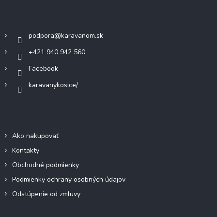
e
ä
p
Kontakt
r
t
v
i
k
podpora
@
karavanom.sk
e
y
+421 940 942 560
v
ý
Facebook
p
i
karavanykosice/
s
u
Informácie pre vás
Ako nakupovať
Kontakty
Obchodné podmienky
Podmienky ochrany osobných údajov
Odstúpenie od zmluvy