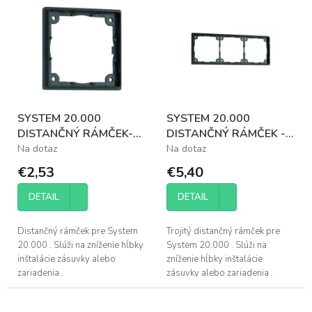
p
ý
r
p
o
i
d
s
u
p
k
r
t
o
o
SYSTEM 20.000
SYSTEM 20.000
d
v
DISTANČNÝ RÁMČEK-1
DISTANČNÝ RÁMČEK -3
u
/ 3 MM
/ 3 MM
Na dotaz
Na dotaz
k
t
€2,53
€5,40
o
v
DETAIL
DETAIL
Distančný rámček pre System
Trojitý distančný rámček pre
20.000 . Slúži na zníženie hĺbky
System 20.000 . Slúži na
inštalácie zásuvky alebo
zníženie hĺbky inštalácie
zariadenia .
zásuvky alebo zariadenia .