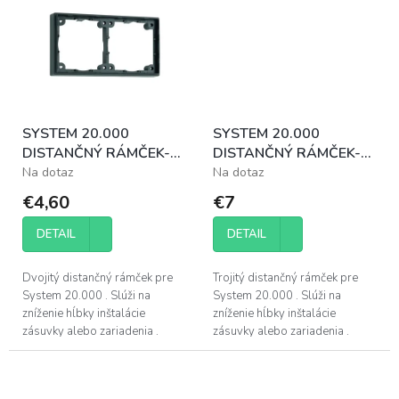
SYSTEM 20.000
SYSTEM 20.000
DISTANČNÝ RÁMČEK-2
DISTANČNÝ RÁMČEK-3
12 MM
12 MM
Na dotaz
Na dotaz
€4,60
€7
DETAIL
DETAIL
Dvojitý distančný rámček pre
Trojitý distančný rámček pre
System 20.000 . Slúži na
System 20.000 . Slúži na
zníženie hĺbky inštalácie
zníženie hĺbky inštalácie
zásuvky alebo zariadenia .
zásuvky alebo zariadenia .