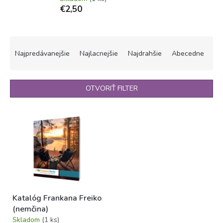
€2,50
R
a
Najpredávanejšie
Najlacnejšie
Najdrahšie
Abecedne
d
e
n
OTVORIŤ FILTER
i
e
V
p
ý
r
p
o
i
d
s
u
p
k
r
t
o
o
Katalóg Frankana Freiko
d
v
(nemčina)
u
Skladom
(1 ks)
k