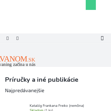
Prejsť
Nákupný
na
košík
obsah
Príručky a iné publikácie
Najpredávanejšie
Katalóg Frankana Freiko (nemčina)
Skladom
(1 ks)