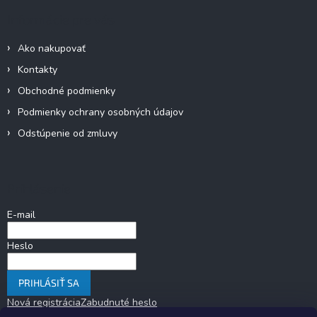
i
Informácie pre vás
s
u
Ako nakupovať
Kontakty
Obchodné podmienky
Podmienky ochrany osobných údajov
Odstúpenie od zmluvy
Prihlásenie
E-mail
Heslo
PRIHLÁSIŤ SA
Nová registrácia
Zabudnuté heslo