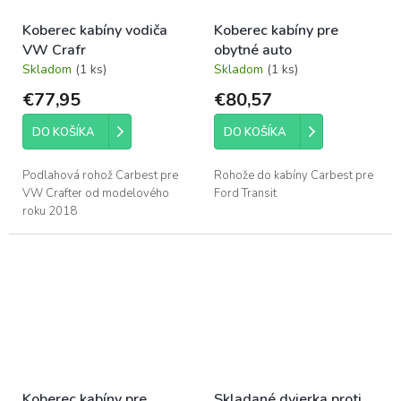
Koberec kabíny vodiča
Koberec kabíny pre
VW Crafr
obytné auto
Skladom
(1 ks)
Skladom
(1 ks)
€77,95
€80,57
DO KOŠÍKA
DO KOŠÍKA
Podlahová rohož Carbest pre
Rohože do kabíny Carbest pre
VW Crafter od modelového
Ford Transit
roku 2018
Koberec kabíny pre
Skladané dvierka proti