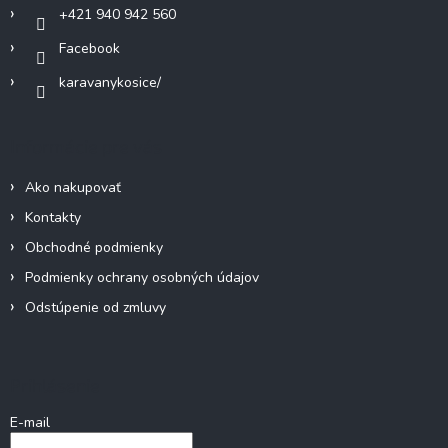
+421 940 942 560
v
ý
Facebook
p
i
karavanykosice/
s
u
Informácie pre vás
Ako nakupovať
Kontakty
Obchodné podmienky
Podmienky ochrany osobných údajov
Odstúpenie od zmluvy
Prihlásenie
E-mail