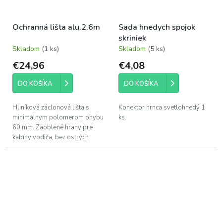
Ochranná lišta alu.2.6m
Sada hnedych spojok
skriniek
Skladom
(1 ks)
Skladom
(5 ks)
€24,96
€4,08
DO KOŠÍKA
DO KOŠÍKA
Hliníková záclonová lišta s
Konektor hrnca svetlohnedý 1
minimálnym polomerom ohybu
ks.
60 mm. Zaoblené hrany pre
kabíny vodiča, bez ostrých
hrán. Vyrobená z eloxovaného
hliníka E6.