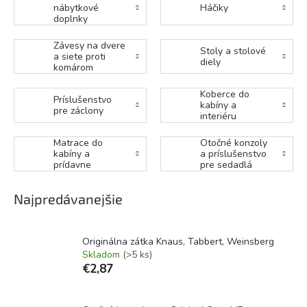
nábytkové
Háčiky
doplnky
Závesy na dvere
Stoly a stolové
a siete proti
diely
komárom
Koberce do
Príslušenstvo
kabíny a
pre záclony
interiéru
Matrace do
Otočné konzoly
kabíny a
a príslušenstvo
prídavne
pre sedadlá
matrace
Najpredávanejšie
Originálna zátka Knaus, Tabbert, Weinsberg
Skladom
(>5 ks)
€2,87