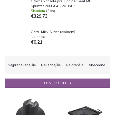
Otočná konzola pre Original Seat MB
Sprinter 2006/04 - 2018/02
Skladom
(2 ks)
€329,73
Gardi-Klick Slider uvoľnený
Na dotaz
€0,21
R
a
Najpredávanejšie
Najlacnejšie
Najdrahšie
Abecedne
d
e
n
OTVORIŤ FILTER
i
e
V
p
ý
r
p
o
i