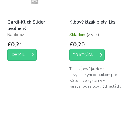
Gardi-Klick Slider
Kĺbový klzák biely 1ks
uvoľnený
Na dotaz
Skladom
(>5 ks)
€0,21
€0,20
DETAIL
DO KOŠÍKA
Tieto kĺbové jazdce sú
nevyhnutným doplnkom pre
záclonové systémy v
karavanoch a obytných autách.
Zaisťujú plynulý a
bezproblémový pohyb záclon
v lište.