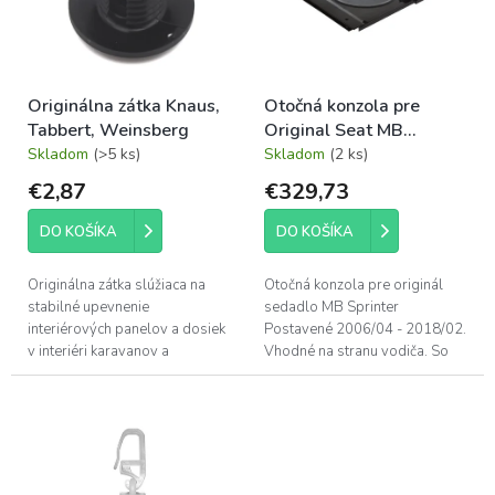
d
s
u
p
k
r
t
o
o
Originálna zátka Knaus,
Otočná konzola pre
d
v
Tabbert, Weinsberg
Original Seat MB
u
Sprinter 2006/04 -
Skladom
(>5 ks)
Skladom
(2 ks)
k
2018/02
t
€2,87
€329,73
o
v
DO KOŠÍKA
DO KOŠÍKA
Originálna zátka slúžiaca na
Otočná konzola pre originál
stabilné upevnenie
sedadlo MB Sprinter
interiérových panelov a dosiek
Postavené 2006/04 - 2018/02.
v interiéri karavanov a
Vhodné na stranu vodiča. So
obytných áut značiek Knaus,
všeobecnou prevádzkovou
Tabbert a Weinsberg.
licenciou (nemecky: ABE)