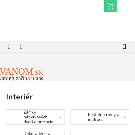
Prejsť
Nákupný
na
košík
obsah
Interiér
Zámky
Posteľné rošty a
nábytkových
matrace
dverí a aretácie
Dekoratívne a