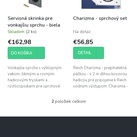
k
r
t
o
o
Servisná skrinka pre
Charizma - sprchový set
d
v
vonkajšiu sprchu - biela
u
Skladom
(2 ks)
Na dotaz
k
t
€162,98
€56,85
o
v
DETAIL
DO KOŠÍKA
Vonkajšia sprcha s výklopným
Reich Charizma - prepínateľná
vekom, šikmými a rovnými
páčkou - s 2 m dlhou kovovou
hadicovými tryskami a
hadicou pre pripojenie k Reich
rýchlospojkami pre sprchové
vodným výstupom. Charizma -
hadice. Teplota vody sa ovláda
sprchový setChrómový
otočným gombíkom.
sprchový set - Hlavica s...
2
položiek celkom
O
v
l
Z
á
á
d
p
a