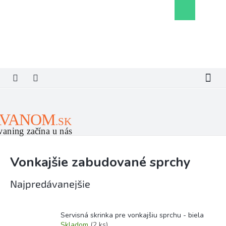
Prejsť
Nákupný
na
košík
obsah
Vonkajšie zabudované sprchy
Najpredávanejšie
Servisná skrinka pre vonkajšiu sprchu - biela
Skladom
(2 ks)