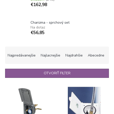
€162,98
Charizma - sprchový set
Na dotaz
€56,85
R
a
Najpredávanejšie
Najlacnejšie
Najdrahšie
Abecedne
d
e
n
OTVORIŤ FILTER
i
e
V
p
ý
r
p
o
i
d
s
u
p