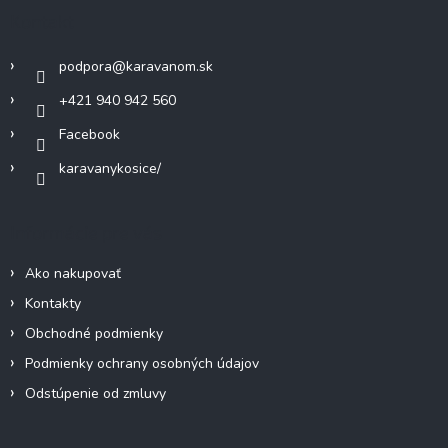
c
ä
Kontakt
i
t
e
i
p
podpora
@
karavanom.sk
e
r
v
+421 940 942 560
k
Facebook
y
v
karavanykosice/
ý
p
i
Informácie pre vás
s
u
Ako nakupovať
Kontakty
Obchodné podmienky
Podmienky ochrany osobných údajov
Odstúpenie od zmluvy