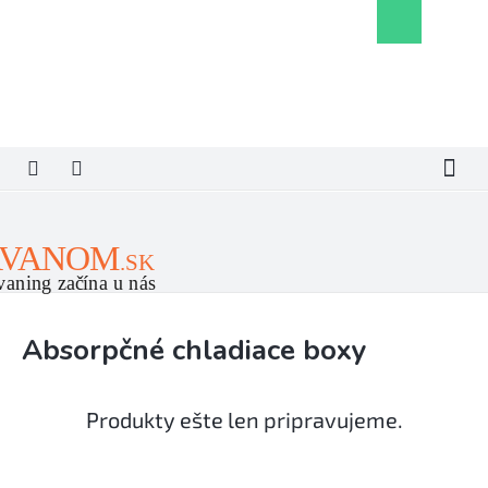
Prejsť
Nákupný
na
košík
obsah
Absorpčné chladiace boxy
Produkty ešte len pripravujeme.