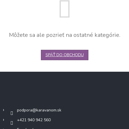
Môžete sa ale pozrieť na ostatné kategórie.
SPÄŤ DO OBCHODU
Z
á
p
ä
Kontakt
t
i
podpora
@
karavanom.sk
e
+421 940 942 560