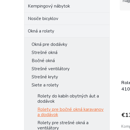
a
Naj
d
Kempingový nábytok
e
V
Nosiče bicyklov
n
ý
i
Okná a rolety
p
e
i
p
s
r
Okná pre dodávky
p
o
Strešné okná
r
d
Bočné okná
o
u
Strešné ventilátory
d
k
u
t
Strešné kryty
k
o
Rol
Siete a rolety
t
v
410
o
Rolety do kabín obytných áut a
dodávok
v
Rolety pre bočné okná karavanov
€1
a dodávok
Rolety pre strešné okná a
Komp
ventilátory