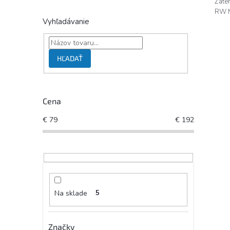
Zatem
RW M
Vyhľadávanie
HĽADAŤ
Cena
€
79
€
192
Na sklade
5
Značky