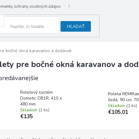
mienky ochrany osobných údajov
Odstúpenie od zmluvy
HĽADAŤ
pre bočné okná karavanov a dodávok
lety pre bočné okná karavanov a do
predávanejšie
Roletový systém
Roleta REMIflair 
Dometic DB1R, 410 x
šedá, 90 cm, 7
480 mm
Skladom
(1 ks)
Skladom
(1 ks)
€105,01
€135