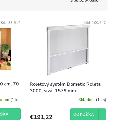
5
položiek celkom
Kód:
88 517
Kód:
500/242
90 cm, 70
Roletový systém Dometic Roleta
3000, sivá, 1579 mm
ladom
(1 ks)
Skladom
(1 ks)
ŠÍKA
DO KOŠÍKA
€191,22