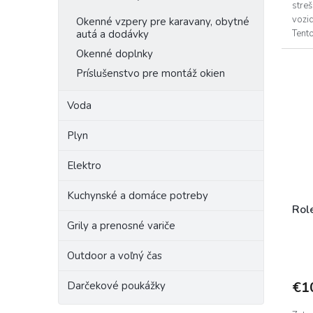
stre
vozi
Okenné vzpery pre karavany, obytné
autá a dodávky
Tent
zatem
Okenné doplnky
Príslušenstvo pre montáž okien
Voda
Plyn
Elektro
Kuchynské a domáce potreby
Rol
Grily a prenosné variče
Outdoor a voľný čas
€1
Darčekové poukážky