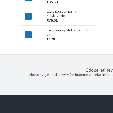
€35,50
Elektrická pumpa na
nafukovanie
€75,01
Kempingový stôl Superb 115
cm
€120
Odoberať new
Vložte svoj e-mail a my Vám budeme zasielať infor
Z
á
p