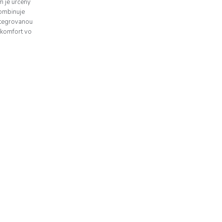
m je určený
Kombinuje
ntegrovanou
 komfort vo