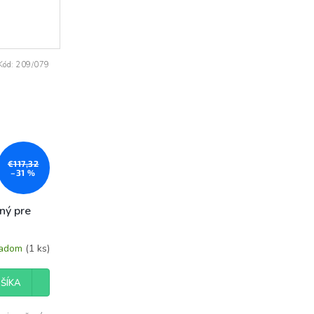
Kód:
209/079
€117,32
–31 %
ný pre
ladom
(1 ks)
ŠÍKA