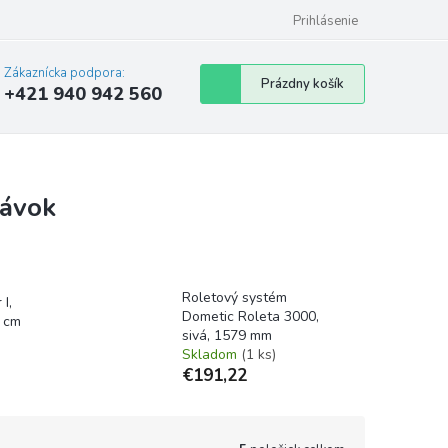
Prihlásenie
Zákaznícka podpora:
Nákupný
Prázdny košík
+421 940 942 560
košík
dávok
Roletový systém
I,
Dometic Roleta 3000,
0 cm
sivá, 1579 mm
Skladom
(1 ks)
€191,22