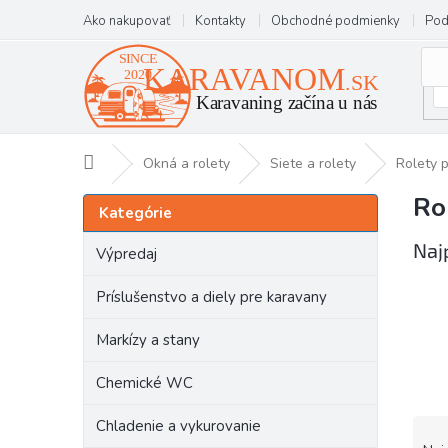
Prejsť
Ako nakupovať
Kontakty
Obchodné podmienky
Pod
na
obsah
Domov
Okná a rolety
Siete a rolety
Rolety 
Ro
B
Preskočiť
Kategórie
kategórie
o
č
Naj
Výpredaj
n
ý
Príslušenstvo a diely pre karavany
p
a
Markízy a stany
n
e
Chemické WC
l
R
Chladenie a vykurovanie