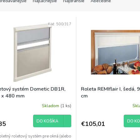
predávanejšie
Najlacnejšie
Najdrahšie
Abecedne
Kód:
500/317
etový systém Dometic DB1R,
Roleta REMIflair I, šedá, 
 x 480 mm
cm
Skladom
(1 ks)
Sk
DO KOŠÍKA
DO KO
35
€105,01
letný roletový systém pre okná (alebo