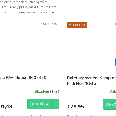
šné okná) v moderných obytných
dlách, určený pre výrez 410 x 480 mm.
o predmontovaný systém kombinuje
ňovaciu roletu a...
Kód:
316551
VÝPREDAJ
eta RW Motion 800x450
Roletový systém Komplet
Midi Heki/Style
Skladom
(1 ks)
Sk
DO KOŠÍKA
DO KO
01,48
€79,95