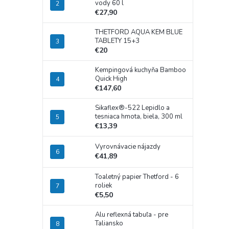
vody 60 l
€27,90
THETFORD AQUA KEM BLUE
TABLETY 15+3
€20
Kempingová kuchyňa Bamboo
Quick High
€147,60
Sikaflex®-522 Lepidlo a
tesniaca hmota, biela, 300 ml
€13,39
Vyrovnávacie nájazdy
€41,89
Toaletný papier Thetford - 6
roliek
€5,50
Alu reflexná tabuľa - pre
Taliansko