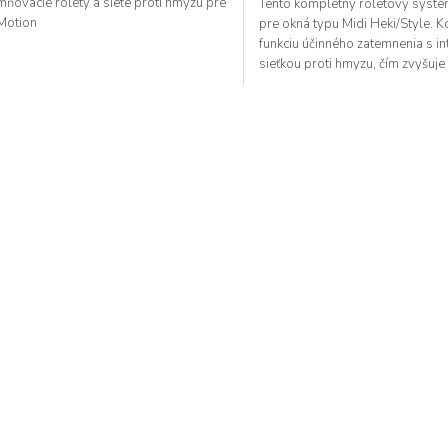
ňovacie rolety a siete proti hmyzu pre
Tento kompletný roletový systé
otion
pre okná typu Midi Heki/Style. 
funkciu účinného zatemnenia s i
sieťkou proti hmyzu, čím zvyšuje
Vašom...
O
v
l
á
d
a
c
i
e
p
r
v
k
y
v
ý
p
i