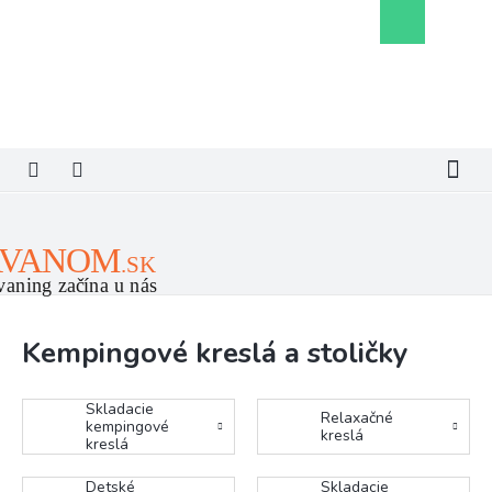
Prejsť
Nákupný
na
košík
obsah
Kempingové kreslá a stoličky
Skladacie
Relaxačné
kempingové
kreslá
kreslá
Detské
Skladacie