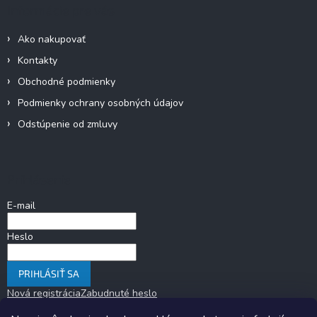
Informácie pre vás
s
u
Ako nakupovať
Kontakty
Obchodné podmienky
Podmienky ochrany osobných údajov
Odstúpenie od zmluvy
Prihlásenie
E-mail
Heslo
PRIHLÁSIŤ SA
Nová registrácia
Zabudnuté heslo