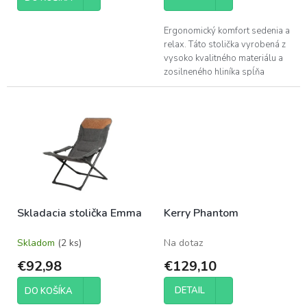
Ergonomický komfort sedenia a
relax. Táto stolička vyrobená z
vysoko kvalitného materiálu a
zosilneného hliníka spĺňa
najvyššie štandardy kvality a
pohodlia. Čiastočne elasticky...
Skladacia stolička Emma
Kerry Phantom
Skladom
(2 ks)
Na dotaz
€92,98
€129,10
DETAIL
DO KOŠÍKA