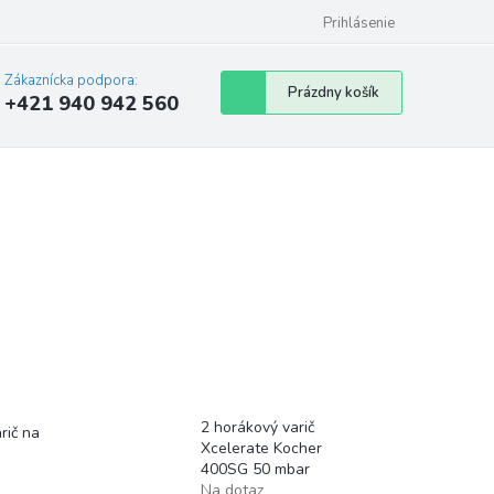
Prihlásenie
Zákaznícka podpora:
Nákupný
Prázdny košík
+421 940 942 560
košík
2 horákový varič
rič na
Xcelerate Kocher
400SG 50 mbar
Na dotaz