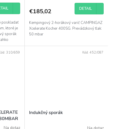
TAIL
DETAIL
€185,02
é poskladať
Kempingový 2-horákový varič CAMPINGAZ
m, ktoré je
Xcelerate Kocher 400SG. Prevádzkový tlak:
ový sporák
50 mbar
ľahko
Kód:
310/659
Kód:
452/087
ELERATE
Indukčný sporák
 30MBAR
Na dotaz
Na dotaz