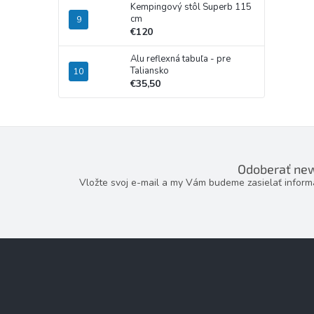
Kempingový stôl Superb 115
cm
€120
Alu reflexná tabuľa - pre
Taliansko
€35,50
Odoberať new
Vložte svoj e-mail a my Vám budeme zasielať infor
Z
á
p
ä
t