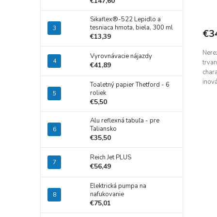
€147,60
Sikaflex®-522 Lepidlo a
tesniaca hmota, biela, 300 ml
€3
€13,39
Nere
Vyrovnávacie nájazdy
trvan
€41,89
char
inov
Toaletný papier Thetford - 6
Vyba
roliek
€5,50
Alu reflexná tabuľa - pre
Taliansko
€35,50
Reich Jet PLUS
€56,49
Elektrická pumpa na
nafukovanie
€75,01