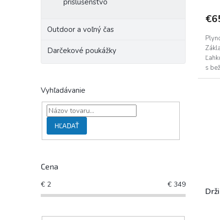
príslušenstvo
€6
Outdoor a voľný čas
Plyn
Zákl
Darčekové poukážky
Ľahko
s be
Vyhľadávanie
HĽADAŤ
Cena
€
2
€
349
Drž