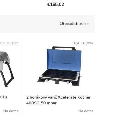
€185,02
19
položiek celkom
Kód:
706622
Kód:
310/994
tušu
2 horákový varič Xcelerate Kocher
400SG 50 mbar
Na dotaz
Na dotaz