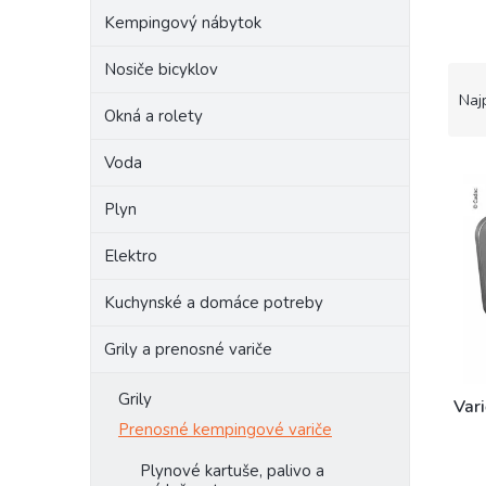
Kempingový nábytok
Nosiče bicyklov
R
a
Naj
Okná a rolety
d
e
Voda
V
n
ý
i
Plyn
p
e
i
p
Elektro
s
r
p
o
Kuchynské a domáce potreby
r
d
o
u
Grily a prenosné variče
d
k
u
t
Grily
k
o
Vari
t
Prenosné kempingové variče
v
o
Plynové kartuše, palivo a
v