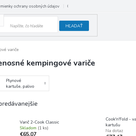
mienky ochrany osobných údajov
Odstúpenie od zmluvy
HĽADAŤ
vé variče
enosné kempingové variče
Plynové
kartuše, palivo
a príslušenstvo
predávanejšie
Cook'n'Fold - va
Varič 2-Cook Classic
kartušu
Skladom
(1 ks)
Na dotaz
€65,07