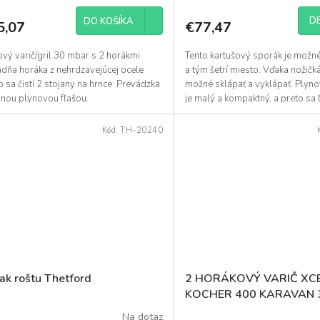
DE
DO KOŠÍKA
5,07
€77,47
ový varič/gril 30 mbar s 2 horákmi
Tento kartušový sporák je možn
adňa horáka z nehrdzavejúcej ocele
a tým šetrí miesto. Vďaka nožičká
 sa čistí 2 stojany na hrnce Prevádzka
možné sklápať a vyklápať. Plyn
žnou plynovou fľašou.
je malý a kompaktný, a preto sa 
prenáša....
Kód:
TH-20240
iak roštu Thetford
2 HORÁKOVÝ VARIČ XC
KOCHER 400 KARAVAN
Na dotaz