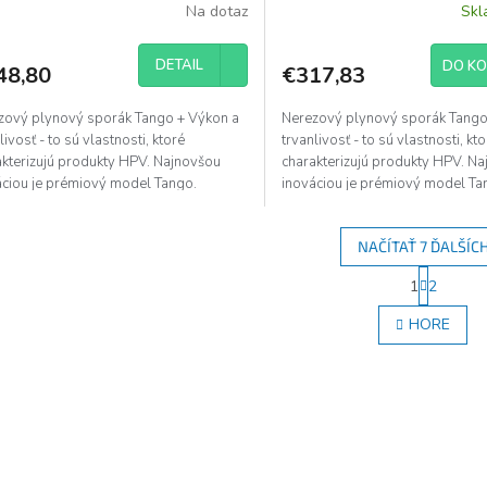
Na dotaz
Sk
DETAIL
DO KO
48,80
€317,83
zový plynový sporák Tango + Výkon a
Nerezový plynový sporák Tango
livosť - to sú vlastnosti, ktoré
trvanlivosť - to sú vlastnosti, kt
akterizujú produkty HPV. Najnovšou
charakterizujú produkty HPV. N
áciou je prémiový model Tango.
inováciou je prémiový model Ta
vený troma výkonnými...
Vybavený dvoma výkonnými...
NAČÍTAŤ 7 ĎALŠÍC
S
1
2
O
t
r
v
HORE
á
l
n
á
k
d
o
a
v
c
a
i
n
e
i
e
p