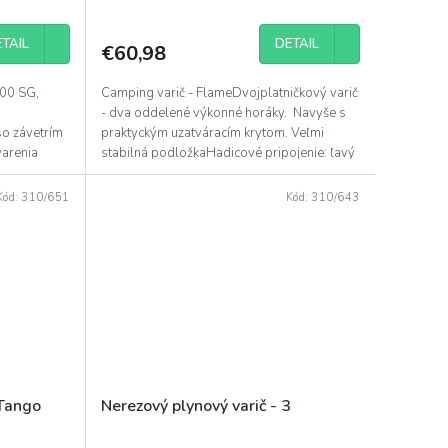
TAIL
DETAIL
€60,98
400 SG,
Camping varič - FlameDvojplatničkový varič
- dva oddelené výkonné horáky. Navyše s
o závetrím
praktyckým uzatváracím krytom. Veľmi
varenia
stabilná podložkaHadicové pripojenie: ľavý
závit...
Kód:
310/651
Kód:
310/643
 Tango
Nerezový plynový varič - 3