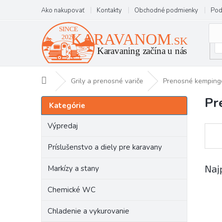
Prejsť
Ako nakupovať
Kontakty
Obchodné podmienky
Pod
na
obsah
Domov
Grily a prenosné variče
Prenosné kempingo
Pr
B
Preskočiť
Kategórie
kategórie
o
č
Výpredaj
n
ý
Príslušenstvo a diely pre karavany
p
a
Naj
Markízy a stany
n
e
Chemické WC
l
Chladenie a vykurovanie