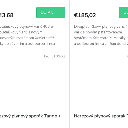
DETAIL
DE
43,68
€185,02
platníčkový plynový varič 400 S
Dvojplatníčkový plynový varič 
platníčkový varič s novým
varič s novým patentovaným
ntovaným systémom Xcelerate™.
systémom Xcelerate™. Horáky s
ky so závetrím a podporou hrnca
a podporou hrnca znižujú dobu 
jú dobu varenia vonku na...
vonku na polovicu. Piezo...
Kód:
310/652
ezový plynový sporák Tango +
Nerezový plynový sporák