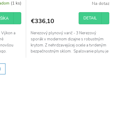
ladom
(1 ks)
Na dotaz
DETAIL
ŠÍKA
€336,10
 Výkon a
Nerezový plynový varič - 3 Nerezový
oré
sporák v modernom dizajne s robustným
ajnovšou
krytom. Z nehrdzavejúcej ocele a tvrdeným
ngo.
bezpečnostným sklom. Spaľovanie plynu je
viac...
H