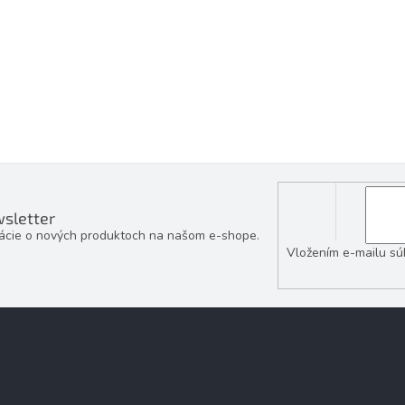
r
v
k
y
v
ý
p
i
s
u
sletter
mácie o nových produktoch na našom e-shope.
Vložením e-mailu sú
Kontakt
Informácie pre vás