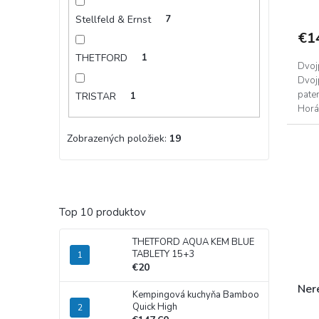
Stellfeld & Ernst
7
€1
THETFORD
1
Dvoj
Dvoj
pate
TRISTAR
1
Horá
znižu
Zobrazených položiek:
19
Top 10 produktov
THETFORD AQUA KEM BLUE
TABLETY 15+3
€20
Ner
Kempingová kuchyňa Bamboo
Quick High