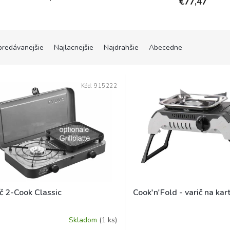
€77,47
predávanejšie
Najlacnejšie
Najdrahšie
Abecedne
Kód:
915222
č 2-Cook Classic
Cook'n'Fold - varič na kar
Skladom
(1 ks)