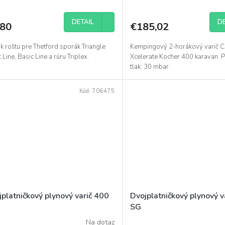
DETAIL
DE
,80
€185,02
k roštu pre Thetford sporák Triangle
Kempingový 2-horákový varič
 Line, Basic Line a rúru Triplex.
Xcelerate Kocher 400 karavan. 
tlak: 30 mbar
Kód:
706475
platničkový plynový varič 400
Dvojplatničkový plynový v
SG
Na dotaz