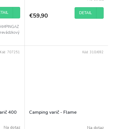
TAIL
DETAIL
€59,90
 CAMPINGAZ
Prevádzkový
Kód:
707251
Kód:
310/692
arič 400
Camping varič - Flame
Na dotaz
Na dotaz