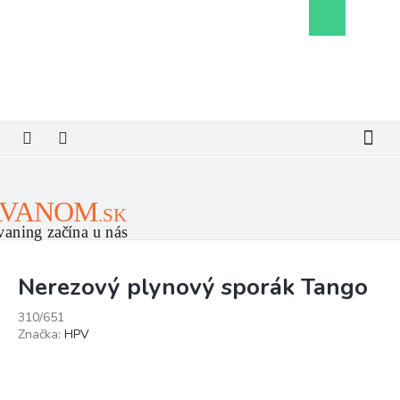
Prejsť
Nákupný
na
košík
obsah
Nerezový plynový sporák Tango
310/651
Značka:
HPV