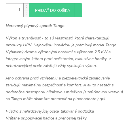
PRIDAŤ DO KOŠÍKA
Nerezový plynový sporák Tango
Výkon a trvanlivosť - to sú vlastnosti, ktoré charakterizujú
produkty HPV. Najnovšou inováciou je prémiový model Tango.
Vybavený dvoma výkonnými horákmi s výkonom 2,5 kW a
integrovaným štítom proti nečistotám, exkluzívne horáky z
nehrdzavejúcej ocele zaisťujú vždy vynikajúci výkon.
Jeho ochrana proti vznieteniu a piezoelektrické zapaľovanie
zaručujú maximálnu bezpečnosť a komfort. A ak to nestačí: s
dodatočne dostupnou hliníkovou mriežkou (s teflónovou vrstvou)
sa Tango môže okamžite premeniť na plnohodnotný gril.
Púzdro z nehrdzavejúcej ocele, lakovaná podložka
Vrátane pripojovacej hadice a prenosnej tašky