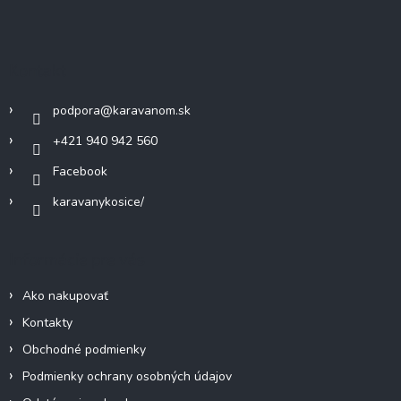
á
p
ä
Kontakt
t
i
podpora
@
karavanom.sk
e
+421 940 942 560
Facebook
karavanykosice/
Informácie pre vás
Ako nakupovať
Kontakty
Obchodné podmienky
Podmienky ochrany osobných údajov