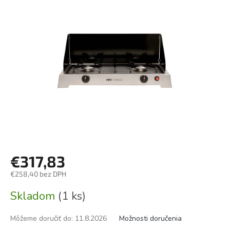
€317,83
€258,40 bez DPH
Jednotková
Skladom
(1 ks)
cena:
Môžeme doručiť do:
11.8.2026
Možnosti doručenia