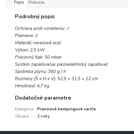
Popis
Diskusia
Podrobný popis
Ochrana proti vznieteniu: ✓
Plamene: 2
Materiál: nerezová oceľ
Výkon: 2,5 kW
Pracovný tlak: 50 mbar
Systém zapaľovania: piezoelektrický zapaľovač
Spotreba plynu: 360 g / h
Rozmery (Š x H x V): 52,5 × 31,5 × 22 cm
Hmotnosť: 4,7 kg
Dodatočné parametre
Kategória
:
Prenosné kempingové variče
Záruka
:
2 roky
Z