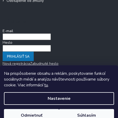
Odstúpenie od zmluvy
Prihlásenie
E-mail
Heslo
PRIHLÁSIŤ SA
Nová registrácia
Zabudnuté heslo
Na prispôsobenie obsahu a reklám, poskytovanie funkcií
sociálnych médií a analýzu návštevnosti používame súbory
cookie. Viac informácií
tu
.
Nastavenie
Copyright 2026
KARAVANOM.sk
. Všetky práva vyhradené.
Upraviť
nastavenie cookies
Odmietnuť
Súhlasím