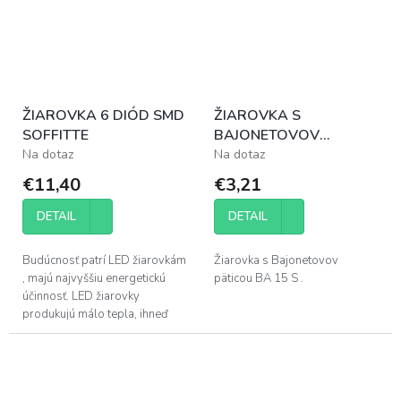
ŽIAROVKA 6 DIÓD SMD
ŽIAROVKA S
SOFFITTE
BAJONETOVOV
PÄTICOU 21 WATT
Na dotaz
Na dotaz
€11,40
€3,21
DETAIL
DETAIL
Budúcnosť patrí LED žiarovkám
Žiarovka s Bajonetovov
, majú najvyššiu energetickú
päticou BA 15 S .
účinnosť. LED žiarovky
produkujú málo tepla, ihneď
ponúkajú 100% výkonnosť ,
majú možnosť stmievania a sú k
dispozícii...