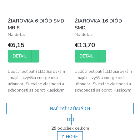
ŽIAROVKA 6 DIÓD SMD
ŽIAROVKA 16 DIÓD
MR 8
SMD
Na dotaz
Na dotaz
€6,15
€13,70
DETAIL
DETAIL
Budúcnosť patrí LED žiarovkám
Budúcnosť patrí LED žiarovkám
, majú najvyššiu energetickú
, majú najvyššiu energetickú
účinnosť . Svetelné vlastnosti a
účinnosť . Svetelné vlastnosti a
schopnosti sa oproti klasickým
schopnosti sa oproti klasickým
žiarovkám mimoriadne zvýšili.
žiarovkám mimoriadne zvýšili.
NAČÍTAŤ 12 ĎALŠÍCH
S
1
3
t
O
r
29
položiek celkom
v
á
l
HORE
n