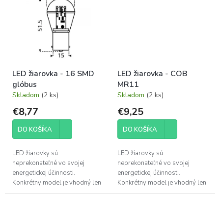
LED žiarovka - 16 SMD
LED žiarovka - COB
glóbus
MR11
Skladom
(2 ks)
Skladom
(2 ks)
€8,77
€9,25
DO KOŠÍKA
DO KOŠÍKA
LED žiarovky sú
LED žiarovky sú
neprekonateľné vo svojej
neprekonateľné vo svojej
energetickej účinnosti.
energetickej účinnosti.
Konkrétny model je vhodný len
Konkrétny model je vhodný len
na osvetlenie interiéru v
na osvetlenie interiéru v
mobilných domoch,
mobilných domoch,
karavanoch a lodiach.
karavanoch a lodiach.