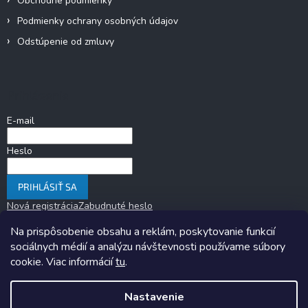
Obchodné podmienky
Podmienky ochrany osobných údajov
Odstúpenie od zmluvy
Prihlásenie
E-mail
Heslo
PRIHLÁSIŤ SA
Nová registrácia
Zabudnuté heslo
Na prispôsobenie obsahu a reklám, poskytovanie funkcií
sociálnych médií a analýzu návštevnosti používame súbory
cookie. Viac informácií
tu
.
Nastavenie
Copyright 2026
KARAVANOM.sk
. Všetky práva vyhradené.
Upraviť