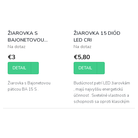
ŽIAROVKA S
ŽIAROVKA 15 DIÓD
BAJONETOVOU
LED CRI
PÄTICOU 5 WATT
Na dotaz
Na dotaz
€3
€5,80
DETAIL
DETAIL
Žiarovka s Bajonetovou
Budúcnosť patrí LED žiarovkám
päticou BA 15 S .
, majú najvyššiu energetickú
účinnosť . Svetelné vlastnosti a
schopnosti sa oproti klasickým
žiarovkám mimoriadne zvýšili.