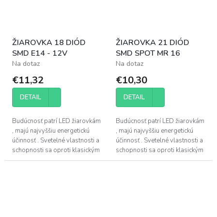
ŽIAROVKA 18 DIÓD
ŽIAROVKA 21 DIÓD
SMD E14 - 12V
SMD SPOT MR 16
Na dotaz
Na dotaz
€11,32
€10,30
DETAIL
DETAIL
Budúcnosť patrí LED žiarovkám
Budúcnosť patrí LED žiarovkám
, majú najvyššiu energetickú
, majú najvyššiu energetickú
účinnosť . Svetelné vlastnosti a
účinnosť . Svetelné vlastnosti a
schopnosti sa oproti klasickým
schopnosti sa oproti klasickým
žiarovkám mimoriadne zvýšili.
žiarovkám mimoriadne zvýšili.