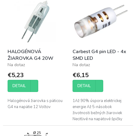
p
ý
r
p
o
i
d
s
u
p
k
r
t
o
o
HALOGÉNOVÁ
Carbest G4 pin LED - 4x
d
v
ŽIAROVKA G4 20W
SMD LED
u
Na dotaz
Na dotaz
k
t
€5,23
€6,15
o
v
DETAIL
DETAIL
Halogénová žiarovka s päticou
1Až 90% úspora elektrickej
G4 na napätie 12 Voltov
energie Až 5-násobok
životnosti bežných žiaroviek
Necitlivé na napäťové špičky
(10 - 30 voltov) Určené na
použitie v obytných autách