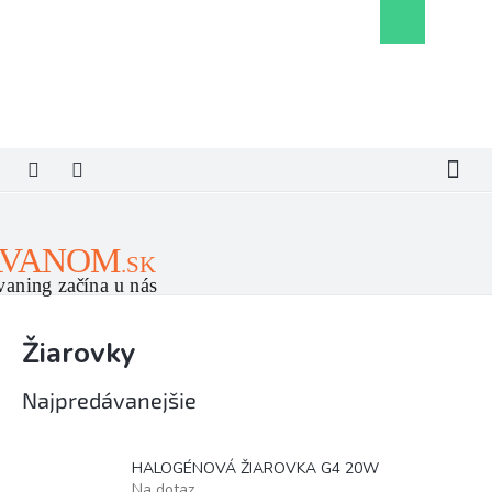
Prejsť
Nákupný
na
košík
obsah
Žiarovky
Najpredávanejšie
HALOGÉNOVÁ ŽIAROVKA G4 20W
Na dotaz