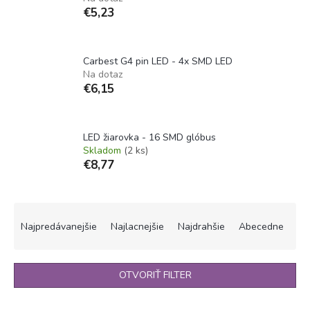
€5,23
Carbest G4 pin LED - 4x SMD LED
Na dotaz
€6,15
LED žiarovka - 16 SMD glóbus
Skladom
(2 ks)
€8,77
R
a
Najpredávanejšie
Najlacnejšie
Najdrahšie
Abecedne
d
e
n
OTVORIŤ FILTER
i
e
V