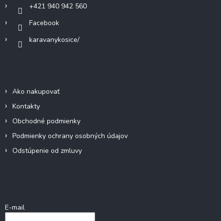
v
+421 940 942 560
k
Facebook
y
v
karavanykosice/
ý
p
i
Informácie pre vás
s
u
Ako nakupovať
Kontakty
Obchodné podmienky
Podmienky ochrany osobných údajov
Odstúpenie od zmluvy
Prihlásenie
E-mail