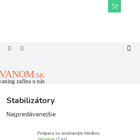
Prejsť
Nákupný
na
košík
obsah
Stabilizátory
Najpredávanejšie
Podpera so zosilneným hliníkov
Skladom
(1 ks)