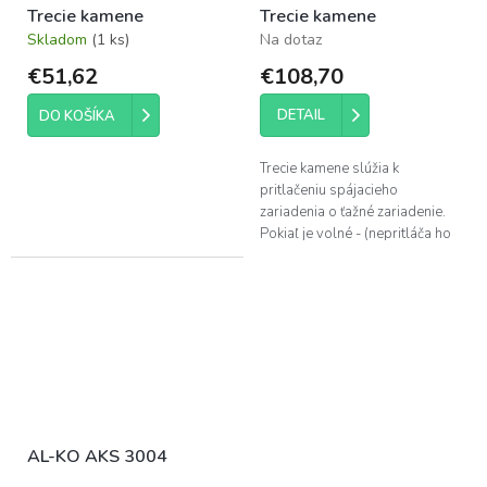
Trecie kamene
Trecie kamene
Skladom
(1 ks)
Na dotaz
€51,62
€108,70
DETAIL
DO KOŠÍKA
Trecie kamene slúžia k
pritlačeniu spájacieho
zariadenia o ťažné zariadenie.
Pokiaľ je volné - (nepritláča ho
dostatočne)-nedostaví sa
požadovaný efekt.
AL-KO AKS 3004