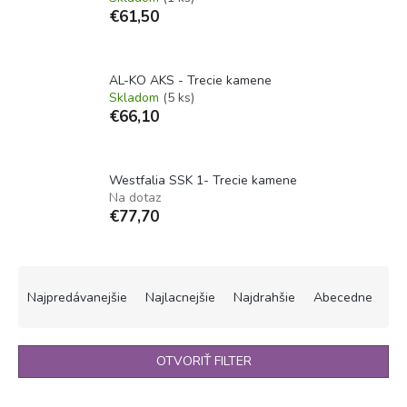
€61,50
AL-KO AKS - Trecie kamene
Skladom
(5 ks)
€66,10
Westfalia SSK 1- Trecie kamene
Na dotaz
€77,70
R
a
Najpredávanejšie
Najlacnejšie
Najdrahšie
Abecedne
d
e
n
OTVORIŤ FILTER
i
e
V