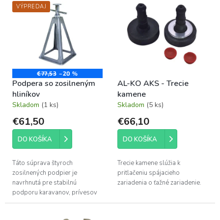
p
VÝPREDAJ
ý
r
p
o
i
d
s
u
p
k
r
t
o
€77,53
–20 %
o
Podpera so zosilneným
AL-KO AKS - Trecie
d
v
hliníkov
kamene
u
Skladom
(1 ks)
Skladom
(5 ks)
k
t
€61,50
€66,10
o
v
DO KOŠÍKA
DO KOŠÍKA
Táto súprava štyroch
Trecie kamene slúžia k
zosilnených podpier je
pritlačeniu spájacieho
navrhnutá pre stabilnú
zariadenia o ťažné zariadenie.
podporu karavanov, prívesov
alebo iných vozidiel. Spája
vysokú nosnosť s odolnosťou