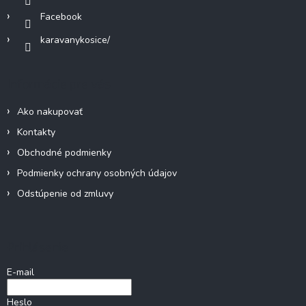
k
Facebook
y
v
karavanykosice/
ý
p
i
Informácie pre vás
s
u
Ako nakupovať
Kontakty
Obchodné podmienky
Podmienky ochrany osobných údajov
Odstúpenie od zmluvy
Prihlásenie
E-mail
Heslo