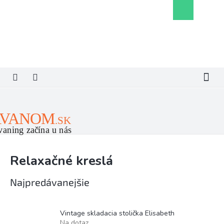
Prejsť
Nákupný
na
košík
obsah
Relaxačné kreslá
Najpredávanejšie
Vintage skladacia stolička Elisabeth
Na dotaz