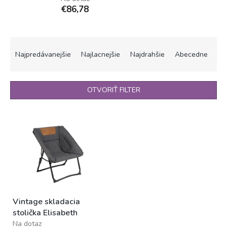
€86,78
R
a
Najpredávanejšie
Najlacnejšie
Najdrahšie
Abecedne
d
e
n
OTVORIŤ FILTER
i
e
V
p
ý
r
p
o
i
d
s
u
p
k
r
t
o
o
Vintage skladacia
d
v
stolička Elisabeth
u
Na dotaz
k