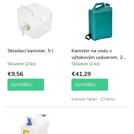
p
ý
r
p
o
i
d
s
u
p
k
r
t
o
o
Skladací kanister, 5 l
Kanister na vodu s
d
v
výtokovým uzáverom, 23
u
l
Skladom
(2 ks)
Skladom
(1 ks)
k
t
€9,56
€41,29
o
v
DO KOŠÍKA
DO KOŠÍKA
Kanister Safari - 23 litrov