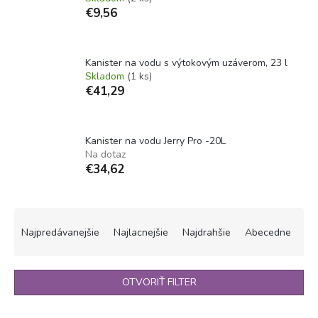
€9,56
Kanister na vodu s výtokovým uzáverom, 23 l
Skladom
(1 ks)
€41,29
Kanister na vodu Jerry Pro -20L
Na dotaz
€34,62
R
a
Najpredávanejšie
Najlacnejšie
Najdrahšie
Abecedne
d
e
n
OTVORIŤ FILTER
i
e
V