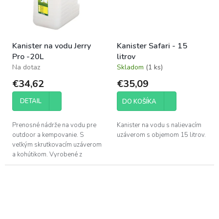
Kanister na vodu Jerry
Kanister Safari - 15
Pro -20L
litrov
Na dotaz
Skladom
(1 ks)
€34,62
€35,09
DETAIL
DO KOŠÍKA
Prenosné nádrže na vodu pre
Kanister na vodu s nalievacím
outdoor a kempovanie. S
uzáverom s objemom 15 litrov.
veľkým skrutkovacím uzáverom
a kohútikom. Vyrobené z
pevného polyetylénu.