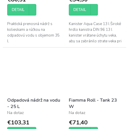
DETAIL
DETAIL
Praktická prenosná nádrž s
Kanister Aqua Case 13 l Široké
kolieskami a rúčkou na
hrdlo kanistra DIN 96 13 l
odpadovú vodu s objemom 35
kanister vrátane úchytu veka,
l.
aby sa zabránilo strate veka pri
plnení nádrže. Vybranie v
strede nádoby, takže môže...
Odpadová nádrž na vodu
Fiamma Roll - Tank 23
- 25 L
W
Na dotaz
Na dotaz
€103,31
€71,40