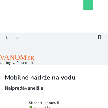
Prejsť
Nákupný
na
košík
obsah
Mobilné nádrže na vodu
Najpredávanejšie
Skladací kanister, 5 l
Skladom
(2 ks)