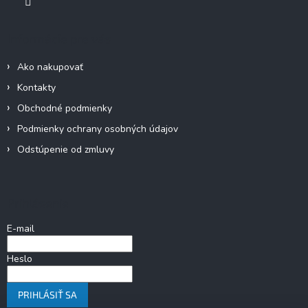
p
i
Informácie pre vás
s
u
Ako nakupovať
Kontakty
Obchodné podmienky
Podmienky ochrany osobných údajov
Odstúpenie od zmluvy
Prihlásenie
E-mail
Heslo
PRIHLÁSIŤ SA