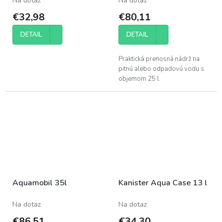
Na dotaz
Na dotaz
€32,98
€80,11
DETAIL
DETAIL
Praktická prenosná nádrž na
pitnú alebo odpadovú vodu s
objemom 25 l.
Aquamobil 35l
Kanister Aqua Case 13 l
Na dotaz
Na dotaz
€86,51
€34,30