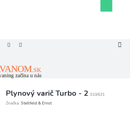
Prejsť
Nákupný
na
košík
obsah
Plynový varič Turbo - 2
310/631
Značka:
Stellfeld & Ernst