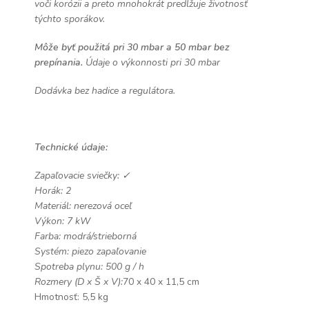
voči korózii a preto mnohokrát predlžuje životnosť
týchto sporákov.
Môže byť použitá pri 30 mbar a 50 mbar bez
prepínania.
Údaje o výkonnosti pri 30 mbar
Dodávka bez hadice a regulátora.
Technické údaje:
Zapaľovacie sviečky: ✓
Horák: 2
Materiál: nerezová oceľ
Výkon: 7 kW
Farba: modrá/strieborná
Systém: piezo zapaľovanie
Spotreba plynu: 500 g / h
Rozmery (D x Š x V):
70 x 40 x 11,5 cm
Hmotnosť: 5,5 kg