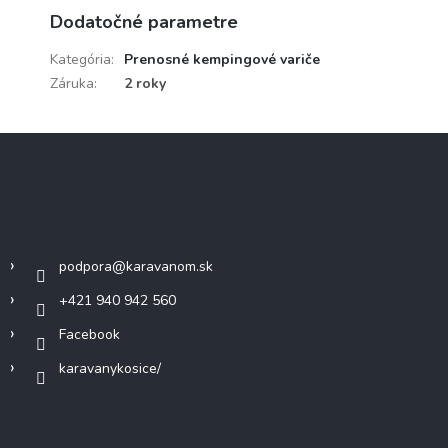
Dodatočné parametre
Kategória
:
Prenosné kempingové variče
Záruka
:
2 roky
Z
á
p
ä
Kontakt
t
i
podpora
@
karavanom.sk
e
+421 940 942 560
Facebook
karavanykosice/
Informácie pre vás