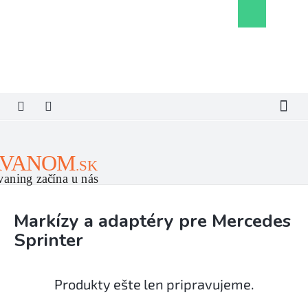
Prejsť
Nákupný
na
košík
obsah
Markízy a adaptéry pre Mercedes
Sprinter
Produkty ešte len pripravujeme.