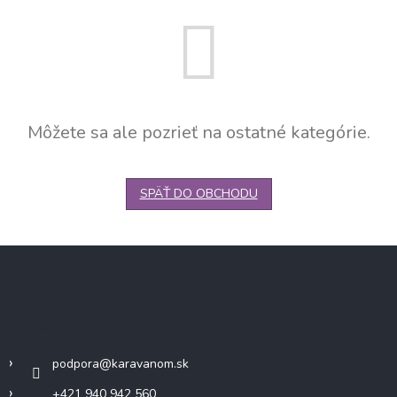
Môžete sa ale pozrieť na ostatné kategórie.
SPÄŤ DO OBCHODU
Z
á
p
ä
Kontakt
t
i
podpora
@
karavanom.sk
e
+421 940 942 560