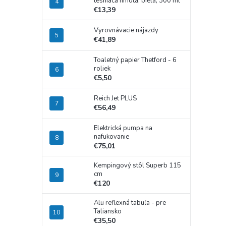
tesniaca hmota, biela, 300 ml
€13,39
Vyrovnávacie nájazdy
€41,89
Toaletný papier Thetford - 6
roliek
€5,50
Reich Jet PLUS
€56,49
Elektrická pumpa na
nafukovanie
€75,01
Kempingový stôl Superb 115
cm
€120
Alu reflexná tabuľa - pre
Taliansko
€35,50