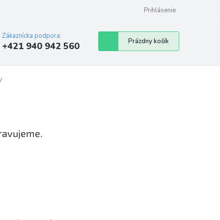
Prihlásenie
Zákaznícka podpora:
Nákupný
Prázdny košík
+421 940 942 560
košík
V
pravujeme.