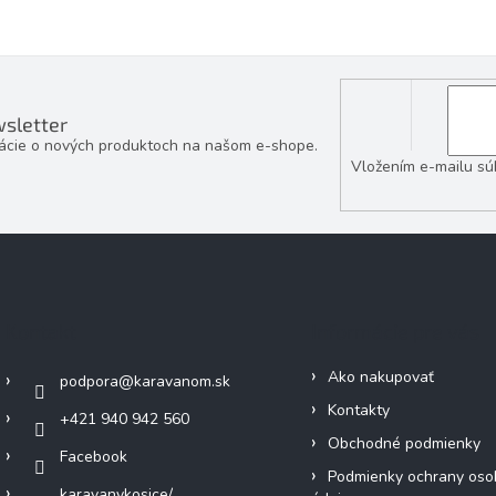
sletter
mácie o nových produktoch na našom e-shope.
Vložením e-mailu sú
Kontakt
Informácie pre vás
Ako nakupovať
podpora
@
karavanom.sk
Kontakty
+421 940 942 560
Obchodné podmienky
Facebook
Podmienky ochrany oso
karavanykosice/