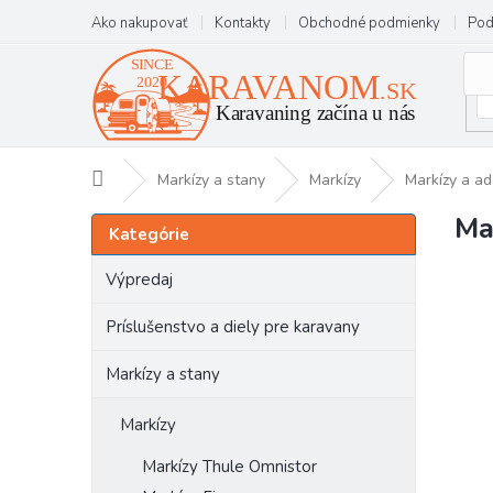
Prejsť
Ako nakupovať
Kontakty
Obchodné podmienky
Pod
na
obsah
Domov
Markízy a stany
Markízy
Markízy a a
Ma
B
Preskočiť
Kategórie
kategórie
o
č
Výpredaj
n
ý
Príslušenstvo a diely pre karavany
p
a
Markízy a stany
n
e
Markízy
l
Markízy Thule Omnistor