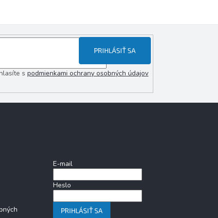
PRIHLÁSIŤ SA
hlasíte s
podmienkami ochrany osobných údajov
Prihlásenie
E-mail
Heslo
bných
PRIHLÁSIŤ SA