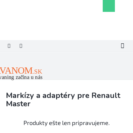
Prejsť
Nákupný
na
košík
obsah
Markízy a adaptéry pre Renault
Master
Produkty ešte len pripravujeme.