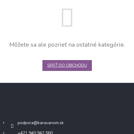
Môžete sa ale pozrieť na ostatné kategórie.
SPÄŤ DO OBCHODU
Z
á
p
ä
Kontakt
t
i
podpora
@
karavanom.sk
e
+421 940 942 560