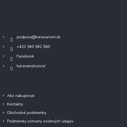
Z
á
p
ä
Kontakt
t
i
podpora
@
karavanom.sk
e
+421 940 942 560
Facebook
karavanykosice/
Informácie pre vás
Ako nakupovať
Kontakty
Obchodné podmienky
Podmienky ochrany osobných údajov