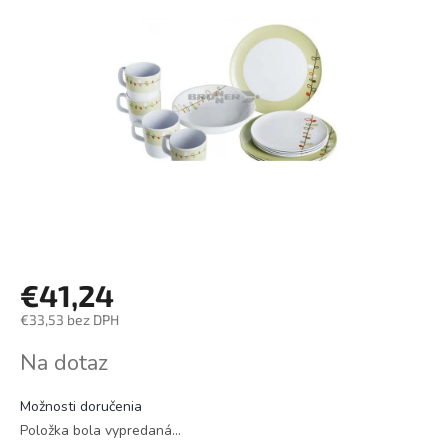
€41,24
€33,53 bez DPH
Jednotková
Na dotaz
cena:
Možnosti doručenia
Položka bola vypredaná…