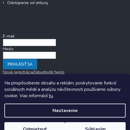
Odstúpenie od zmluvy
Prihlásenie
E-mail
Heslo
PRIHLÁSIŤ SA
Nová registrácia
Zabudnuté heslo
Na prispôsobenie obsahu a reklám, poskytovanie funkcií
sociálnych médií a analýzu návštevnosti používame súbory
cookie. Viac informácií
tu
.
Nastavenie
Copyright 2026
KARAVANOM.sk
. Všetky práva vyhradené.
Upraviť
nastavenie cookies
Odmietnuť
Súhlasím