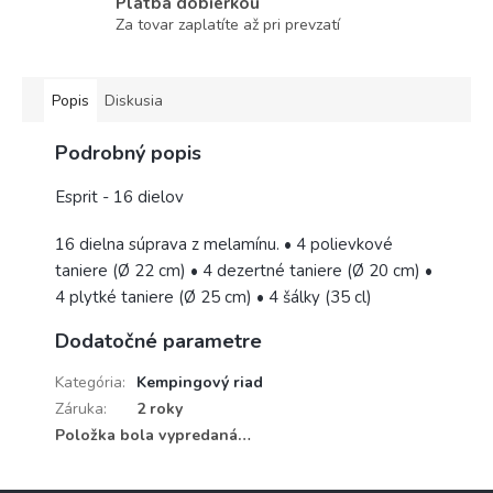
Platba dobierkou
Za tovar zaplatíte až pri prevzatí
Popis
Diskusia
Podrobný popis
Esprit - 16 dielov
16 dielna súprava z melamínu. • 4 polievkové
taniere (Ø 22 cm) • 4 dezertné taniere (Ø 20 cm) •
4 plytké taniere (Ø 25 cm) • 4 šálky (35 cl)
Dodatočné parametre
Kategória
:
Kempingový riad
Záruka
:
2 roky
Položka bola vypredaná…