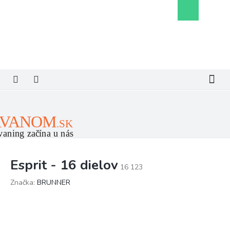
Prejsť
Nákupný
na
košík
obsah
Esprit - 16 dielov
16 123
Značka:
BRUNNER