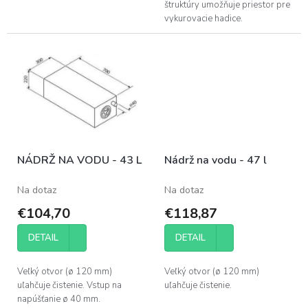
štruktúry umožňuje priestor pre
vykurovacie hadice.
NÁDRŽ NA VODU - 43 L
Nádrž na vodu - 47 l
Na dotaz
Na dotaz
€104,70
€118,87
DETAIL
DETAIL
Veľký otvor (ø 120 mm)
Veľký otvor (ø 120 mm)
uľahčuje čistenie. Vstup na
uľahčuje čistenie.
napúšťanie ø 40 mm.