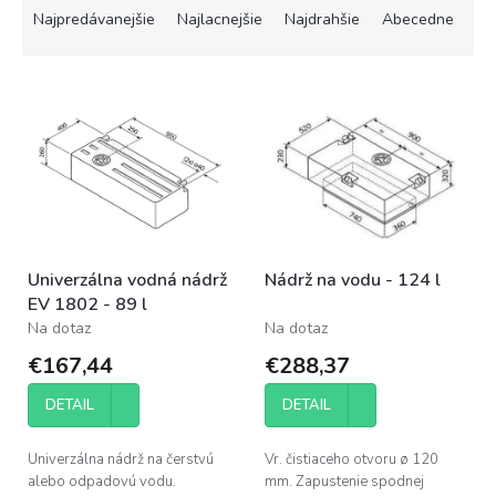
a
Najpredávanejšie
Najlacnejšie
Najdrahšie
Abecedne
d
e
V
n
ý
i
p
e
i
p
s
r
p
o
r
d
o
u
Univerzálna vodná nádrž
Nádrž na vodu - 124 l
d
k
EV 1802 - 89 l
u
t
Na dotaz
Na dotaz
k
o
t
v
€167,44
€288,37
o
v
DETAIL
DETAIL
Univerzálna nádrž na čerstvú
Vr. čistiaceho otvoru ø 120
alebo odpadovú vodu.
mm. Zapustenie spodnej