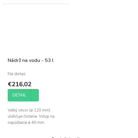
Nádrž na vodu - 53 l
Na dotaz
€216,02
DETAIL
Veľký otvor (ø 120 mm)
uľahčuje čistenie. Vstup na
napúšťanie ø 40 mm.