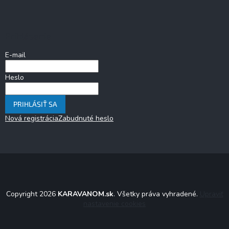
Prihlásenie
E-mail
Heslo
PRIHLÁSIŤ SA
Nová registrácia
Zabudnuté heslo
Copyright 2026
KARAVANOM.sk
. Všetky práva vyhradené.
Upraviť
nastavenie cookies