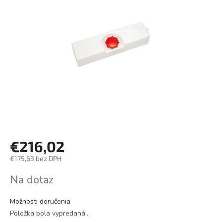
€216,02
€175,63 bez DPH
Jednotková
Na dotaz
cena:
Možnosti doručenia
Položka bola vypredaná…