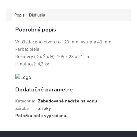
Popis
Diskusia
Podrobný popis
Vr. čistiaceho otvoru ø 120 mm. Vstup ø 40 mm.
Farba: biela
Rozmery (D x Š x H): 105 x 28 x 21 cm
Hmotnosť: 4,3 kg
Dodatočné parametre
Kategória
:
Zabudované nádrže na vodu
Záruka
:
2 roky
Položka bola vypredaná…
Z