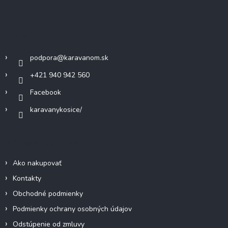
á
p
ä
Kontakt
t
i
podpora
@
karavanom.sk
e
+421 940 942 560
Facebook
karavanykosice/
Informácie pre vás
Ako nakupovať
Kontakty
Obchodné podmienky
Podmienky ochrany osobných údajov
Odstúpenie od zmluvy