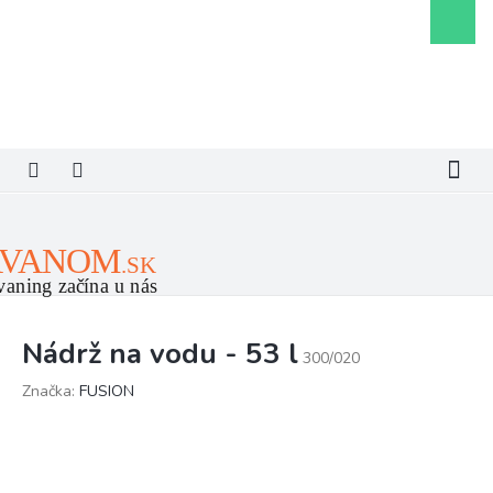
Prejsť
Nákupn
na
košík
obsah
Nádrž na vodu - 53 l
300/020
Značka:
FUSION