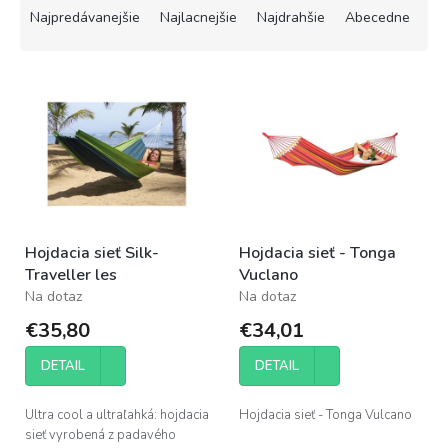
a
Najpredávanejšie
Najlacnejšie
Najdrahšie
Abecedne
d
e
V
n
ý
i
p
e
i
p
s
r
p
o
r
d
o
u
Hojdacia sieť Silk-
Hojdacia sieť - Tonga
d
k
Traveller les
Vuclano
u
t
Na dotaz
Na dotaz
k
o
t
v
€35,80
€34,01
o
v
DETAIL
DETAIL
Ultra cool a ultraľahká: hojdacia
Hojdacia sieť - Tonga Vulcano
sieť vyrobená z padavého