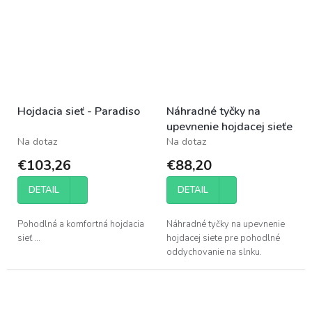
Hojdacia sieť - Paradiso
Náhradné tyčky na
upevnenie hojdacej sieťe
Na dotaz
Na dotaz
€103,26
€88,20
DETAIL
DETAIL
Pohodlná a komfortná hojdacia
Náhradné tyčky na upevnenie
sieť ...
hojdacej siete pre pohodlné
oddychovanie na slnku.