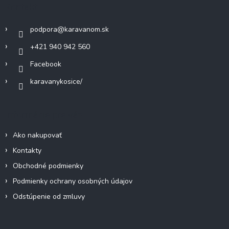
Kontakt
i
t
e
i
p
podpora
@
karavanom.sk
e
r
v
+421 940 942 560
k
Facebook
y
v
karavanykosice/
ý
p
i
Informácie pre vás
s
u
Ako nakupovať
Kontakty
Obchodné podmienky
Podmienky ochrany osobných údajov
Odstúpenie od zmluvy