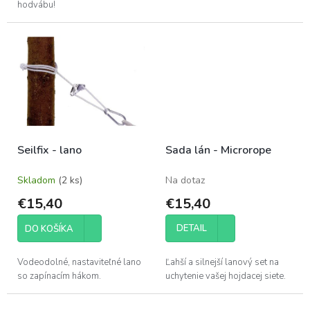
hodvábu!
Seilfix - lano
Sada lán - Microrope
Skladom
(2 ks)
Na dotaz
€15,40
€15,40
DETAIL
DO KOŠÍKA
Vodeodolné, nastaviteľné lano
Ľahší a silnejší lanový set na
so zapínacím hákom.
uchytenie vašej hojdacej siete.