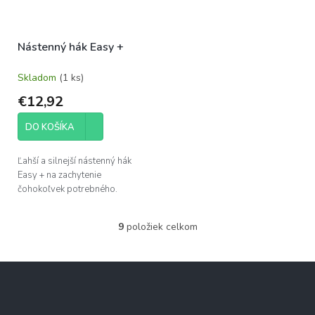
Nástenný hák Easy +
Skladom
(1 ks)
€12,92
DO KOŠÍKA
Ľahší a silnejší nástenný hák
Easy + na zachytenie
čohokoľvek potrebného.
9
položiek celkom
O
v
l
Z
á
á
d
p
a
c
ä