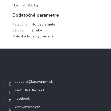
Nosnosť: 280 kg
Dodatočné parametre
Kategória
:
Hojdacie siete
Záruka
:
2 roky
Položka bola vypredaná…
Z
á
p
ä
Kontakt
t
i
podpora
@
karavanom.sk
e
+421 940 942 560
Facebook
karavanykosice/