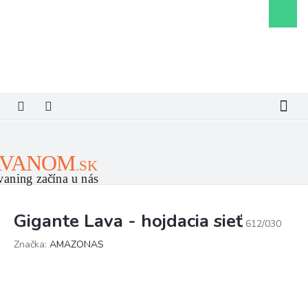
Prejsť
Nákupn
na
košík
obsah
Gigante Lava - hojdacia sieť
612/030
Značka:
AMAZONAS