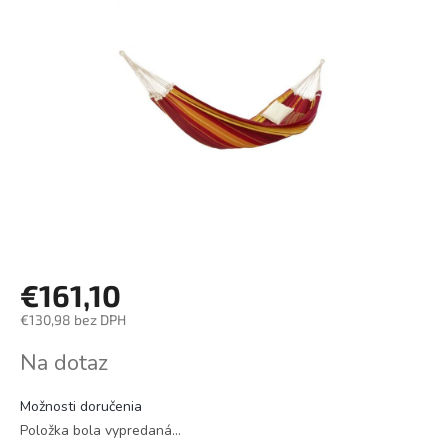
€161,10
€130,98 bez DPH
Jednotková
Na dotaz
cena:
Možnosti doručenia
Položka bola vypredaná…