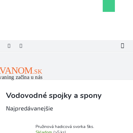
Prejsť
Nákupný
na
košík
obsah
Vodovodné spojky a spony
Najpredávanejšie
Pružinová hadicová svorka 5ks.
Skladom
(>5 ks)