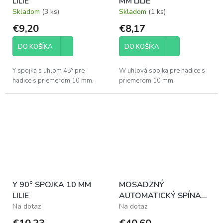
LILIE
MM LILIE
Skladom
(3 ks)
Skladom
(1 ks)
€9,20
€8,17
DO KOŠÍKA
DO KOŠÍKA
Y spojka s uhlom 45° pre
W uhlová spojka pre hadice s
hadice s priemerom 10 mm.
priemerom 10 mm.
Y 90° SPOJKA 10 MM
MOSADZNÝ
LILIE
AUTOMATICKÝ SPÍNAČ
3/8"
Na dotaz
Na dotaz