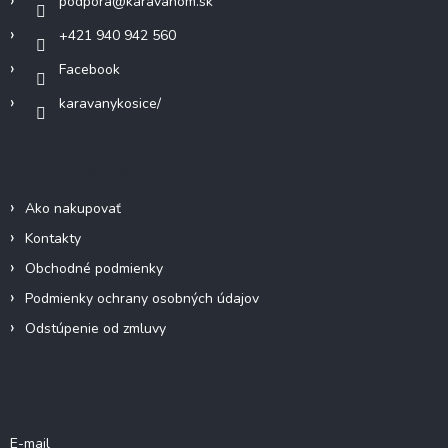
podpora
@
karavanom.sk
e
y
+421 940 942 560
v
ý
Facebook
p
i
karavanykosice/
s
u
Informácie pre vás
Ako nakupovať
Kontakty
Obchodné podmienky
Podmienky ochrany osobných údajov
Odstúpenie od zmluvy
Prihlásenie
E-mail