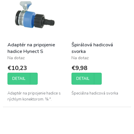
spoľahlivé a...
Adaptér na pripojenie
Špirálová hadicová
hadice Hynect S
svorka
Na dotaz
Na dotaz
€10,23
€9,98
DETAIL
DETAIL
Adaptér na pripojenie hadice s
Špeciálna hadicová svorka
rýchlym konektorom. ¾ ".