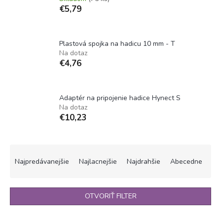
€5,79
Plastová spojka na hadicu 10 mm - T
Na dotaz
€4,76
Adaptér na pripojenie hadice Hynect S
Na dotaz
€10,23
R
a
Najpredávanejšie
Najlacnejšie
Najdrahšie
Abecedne
d
e
n
OTVORIŤ FILTER
i
e
V