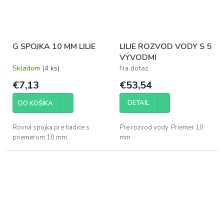
G SPOJKA 10 MM LILIE
LILIE ROZVOD VODY S 5
VÝVODMI
Skladom
(4 ks)
Na dotaz
€7,13
€53,54
DETAIL
DO KOŠÍKA
Rovná spojka pre hadice s
Pre rozvod vody. Priemer 10
priemerom 10 mm.
mm