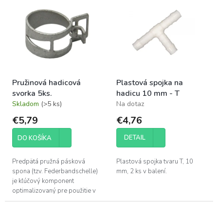
p
ý
r
p
o
i
d
s
u
p
k
r
t
o
o
Pružinová hadicová
Plastová spojka na
d
v
svorka 5ks.
hadicu 10 mm - T
u
Skladom
(>5 ks)
Na dotaz
k
t
€5,79
€4,76
o
v
DETAIL
DO KOŠÍKA
Predpätá pružná pásková
Plastová spojka tvaru T, 10
spona (tzv. Federbandschelle)
mm, 2 ks v balení.
je kľúčový komponent
optimalizovaný pre použitie v
systéme rozvodu pitnej vody
LILIE WeißGELB®. Predstavuje