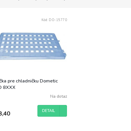
Kód:
DO-15770
ička pre chladničku Dometic
D 8XXX
Na dotaz
DETAIL
3,40
O