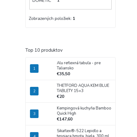
DOMETIC
1
Zobrazených položiek:
1
Top 10 produktov
Alu reflexná tabuľa - pre
Taliansko
€35,50
THETFORD AQUA KEM BLUE
TABLETY 15+3
€20
Kempingová kuchyňa Bamboo
Quick High
€147,60
Sikaflex®-522 Lepidlo a
tesniaca hmota, biela, 300 ml