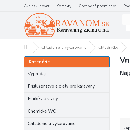
Prejsť
Ako nakupovať
Kontakty
Obchodné podmienky
Pod
na
obsah
Domov
Chladenie a vykurovanie
Chladničky
Vn
B
Preskočiť
Kategórie
kategórie
o
č
Naj
Výpredaj
n
ý
Príslušenstvo a diely pre karavany
p
a
Markízy a stany
n
e
Chemické WC
l
R
Chladenie a vykurovanie
a
Naj