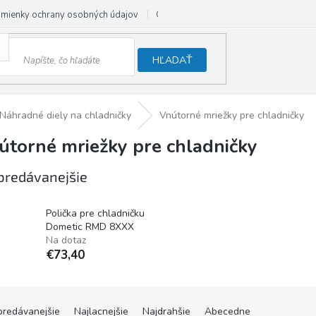
mienky ochrany osobných údajov
Odstúpenie od zmluvy
HĽADAŤ
Náhradné diely na chladničky
Vnútorné mriežky pre chladničky
útorné mriežky pre chladničky
predávanejšie
Polička pre chladničku
Dometic RMD 8XXX
Na dotaz
€73,40
predávanejšie
Najlacnejšie
Najdrahšie
Abecedne