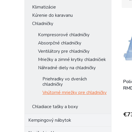
d
Klimatizácie
e
Kúrenie do karavanu
V
n
ý
i
Chladničky
p
e
Kompresorové chladničky
i
p
s
r
Absorpčné chladničky
p
o
Ventilátory pre chladničky
r
d
Mriežky a zimné krytky chladničiek
o
u
Náhradné diely na chladničky
d
k
u
t
Priehradky vo dverách
k
o
Pol
chladničky
t
v
RM
Vnútorné mriežky pre chladničky
o
v
Chladiace tašky a boxy
€7
Kempingový nábytok