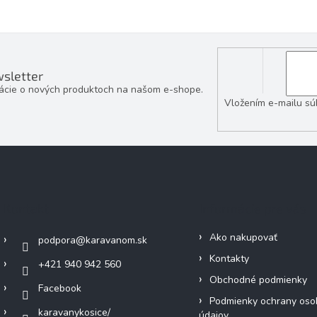
sletter
mácie o nových produktoch na našom e-shope.
Vložením e-mailu sú
Kontakt
Informácie pre vás
Ako nakupovať
podpora
@
karavanom.sk
Kontakty
+421 940 942 560
Obchodné podmienky
Facebook
Podmienky ochrany oso
karavanykosice/
údajov