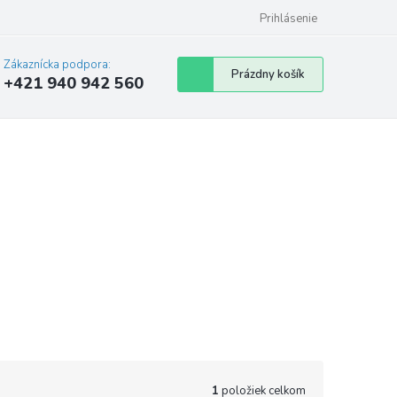
Prihlásenie
Zákaznícka podpora:
Nákupný
Prázdny košík
+421 940 942 560
košík
1
položiek celkom