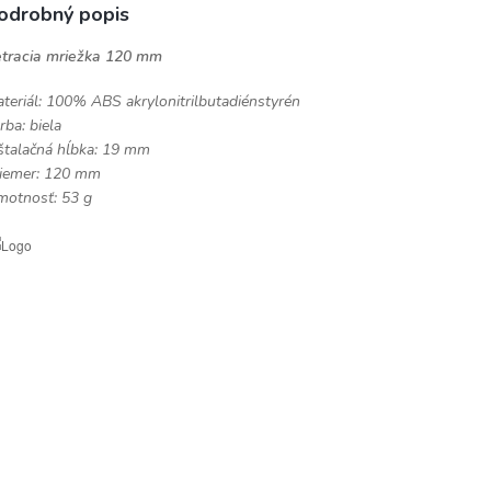
odrobný popis
tracia mriežka 120 mm
teriál: 100% ABS akrylonitrilbutadiénstyrén
rba: biela
štalačná hĺbka: 19 mm
iemer: 120 mm
otnosť: 53 g