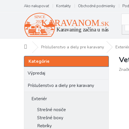
Prejsť
Ako nakupovať
Kontakty
Obchodné podmienky
Pod
na
obsah
Domov
Príslušenstvo a diely pre karavany
Exterié
Ve
B
Preskočiť
Kategórie
kategórie
o
Znač
č
Výpredaj
n
ý
Príslušenstvo a diely pre karavany
p
a
Exteriér
n
e
Strešné nosiče
l
Strešné boxy
Rebríky