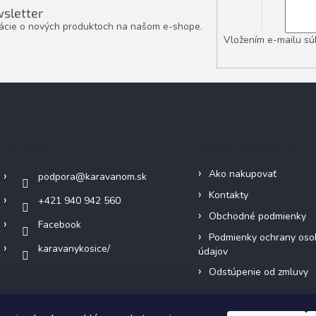
sletter
mácie o nových produktoch na našom e-shope.
Vložením e-mailu sú
Kontakt
Informácie pre vás
Ako nakupovať
podpora
@
karavanom.sk
Kontakty
+421 940 942 560
Obchodné podmienky
Facebook
Podmienky ochrany oso
karavanykosice/
údajov
Odstúpenie od zmluvy