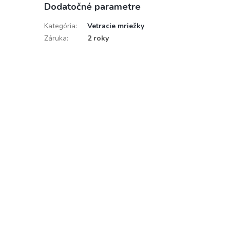
Dodatočné parametre
Kategória
:
Vetracie mriežky
Záruka
:
2 roky