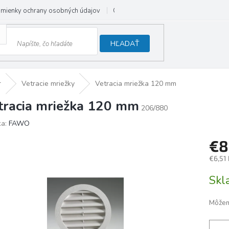
mienky ochrany osobných údajov
Odstúpenie od zmluvy
HĽADAŤ
r
Vetracie mriežky
Vetracia mriežka 120 mm
tracia mriežka 120 mm
206/880
ka:
FAWO
€8
€6,51
Jedno
Sk
cena:
Môžem