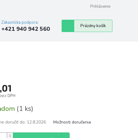
Prihlásenie
Zákaznícka podpora:
Nákupný
Prázdny košík
+421 940 942 560
košík
,01
 bez DPH
tková
ladom
(1 ks)
e doručiť do:
12.8.2026
Možnosti doručenia