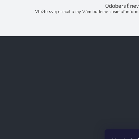
Odoberať new
Vložte svoj e-mail a my Vám budeme zasielať infor
Z
á
p
ä
t
i
e