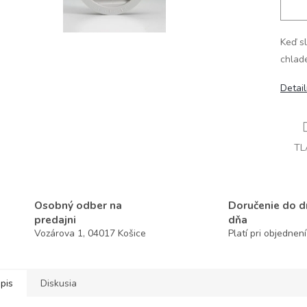
Keď sl
chlade
Detai
TL
Osobný odber na
Doručenie do 
predajni
dňa
Vozárova 1, 04017 Košice
Platí pri objednen
pis
Diskusia