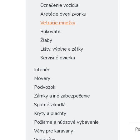
Označenie vozidla
Aretácie dverí zvonku
Vetracie mriežky
Rukoväte
Žľaby
Lišty, výplne a zátky
Servisné dvierka
Interiér
Movery
Podvozok
Zámky a iné zabezpečenie
Spätné zrkadlá
Kryty a plachty
Požiarne a núdzové vybavenie
Po
Váhy pre karavany
Vodováhy