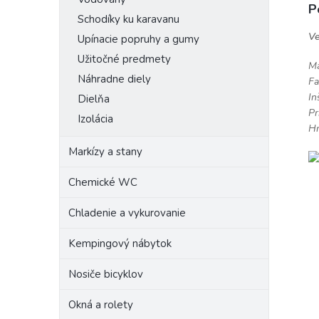
P
Schodíky ku karavanu
Ve
Upínacie popruhy a gumy
Užitočné predmety
Ma
Náhradne diely
Fa
In
Dielňa
Pr
Izolácia
Hm
Markízy a stany
Chemické WC
Chladenie a vykurovanie
Kempingový nábytok
Nosiče bicyklov
Okná a rolety