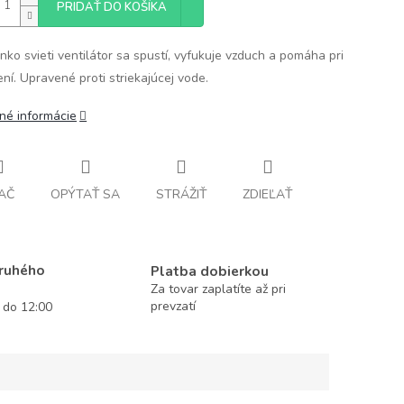
PRIDAŤ DO KOŠÍKA
nko svieti ventilátor sa spustí, vyfukuje vzduch a pomáha pri
ní. Upravené proti striekajúcej vode.
lné informácie
AČ
OPÝTAŤ SA
STRÁŽIŤ
ZDIEĽAŤ
druhého
Platba dobierkou
Za tovar zaplatíte až pri
prevzatí
í do 12:00