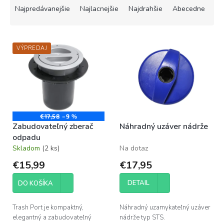
a
Najpredávanejšie
Najlacnejšie
Najdrahšie
Abecedne
d
e
V
n
VÝPREDAJ
ý
i
p
e
i
p
s
r
p
o
r
d
o
u
€17,58
–9 %
Zabudovateľný zberač
Náhradný uzáver nádrže
d
k
odpadu
u
t
Skladom
(2 ks)
Na dotaz
k
o
t
v
€15,99
€17,95
o
v
DETAIL
DO KOŠÍKA
Trash Port je kompaktný,
Náhradný uzamykateľný uzáver
elegantný a zabudovateľný
nádrže typ STS.