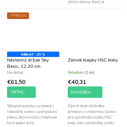
uhlom sklonu, ktorý je
nastaviteľný o ±10°. Držiak je
možné namontovať vľavo
VÝPREDAJ
alebo vpravo. Vhodné pre...
€80,47
–23 %
Nástenný držiak Sky
Zámok klapky HSC biely
Basic, 12,20 cm
Na dotaz
Skladom
(1 ks)
€61,50
€40,31
DETAIL
DO KOŠÍKA
Sklopná konzola vyrobená z
Zámok dverí úložného
robustnej ocele s uzamykacou
priestoru s vnútornou časťou
pákou, ktorú možno inštalovať
pre cylindrickú vložku HSC,
hore alebo dole;
biely, bez cylindrickej vložky