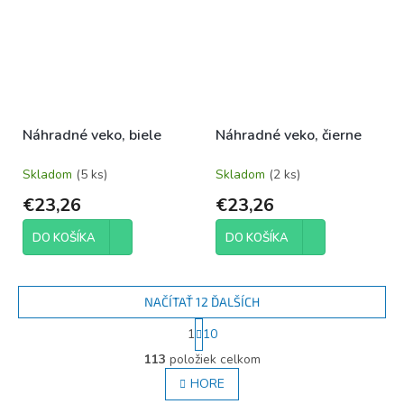
Náhradné veko, biele
Náhradné veko, čierne
Skladom
(5 ks)
Skladom
(2 ks)
€23,26
€23,26
DO KOŠÍKA
DO KOŠÍKA
NAČÍTAŤ 12 ĎALŠÍCH
S
1
10
t
O
r
113
položiek celkom
v
á
l
HORE
n
á
k