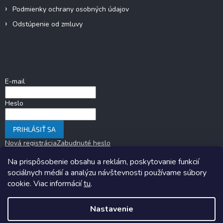
Podmienky ochrany osobných údajov
Odstúpenie od zmluvy
Prihlásenie
E-mail
Heslo
PRIHLÁSIŤ SA
Nová registrácia
Zabudnuté heslo
Na prispôsobenie obsahu a reklám, poskytovanie funkcií
sociálnych médií a analýzu návštevnosti používame súbory
cookie. Viac informácií
tu
.
Nastavenie
Copyright 2026
KARAVANOM.sk
. Všetky práva vyhradené.
Upraviť