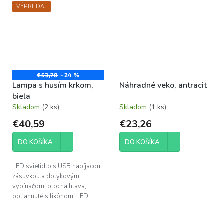
VÝPREDAJ
€53,70
–24 %
Lampa s husím krkom,
Náhradné veko, antracit
biela
Skladom
(2 ks)
Skladom
(1 ks)
€40,59
€23,26
DO KOŠÍKA
DO KOŠÍKA
LED svietidlo s USB nabíjacou
zásuvkou a dotykovým
vypínačom, plochá hlava,
potiahnuté silikónom. LED
diódy nie je možné vymeniť.