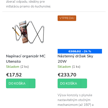
zberač odpadu, ideálny pre
inštaláciu priamo do kuchynskej
pracovnej dosky (napríklad v
karavanoch, obytných autách
VÝPREDAJ
alebo...
€308,02
–24 %
Napínací organizér MC
Nástenný držiak Sky
Utensilo
20W
Skladom
(2 ks)
Skladom
(1 ks)
€17,52
€233,70
DO KOŠÍKA
DO KOŠÍKA
Výsuv konzoly s plynule
nastaviteľným otočným
mechanizmom (až 180°) a