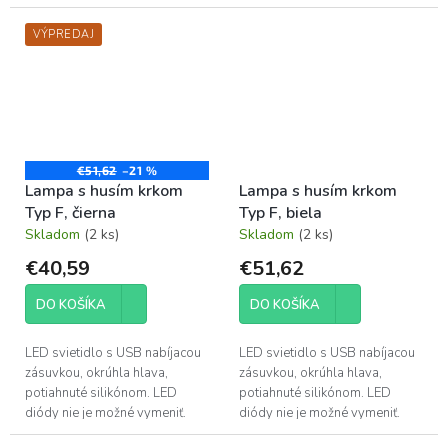
VÝPREDAJ
€51,62
–21 %
Lampa s husím krkom
Lampa s husím krkom
Typ F, čierna
Typ F, biela
Skladom
(2 ks)
Skladom
(2 ks)
€40,59
€51,62
DO KOŠÍKA
DO KOŠÍKA
LED svietidlo s USB nabíjacou
LED svietidlo s USB nabíjacou
zásuvkou, okrúhla hlava,
zásuvkou, okrúhla hlava,
potiahnuté silikónom. LED
potiahnuté silikónom. LED
diódy nie je možné vymeniť.
diódy nie je možné vymeniť.
Dĺžka kábla: 2 m.
Dĺžka kábla: 2 m.