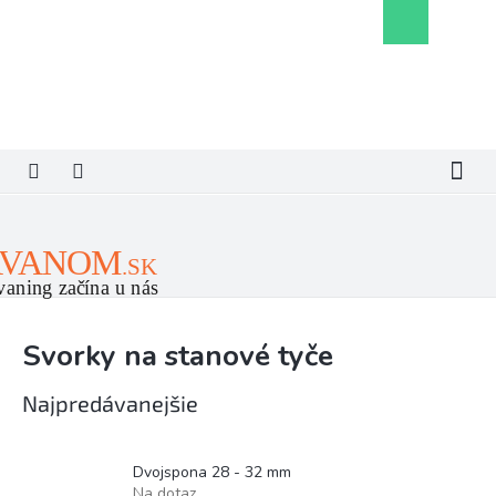
Prejsť
Nákupný
na
košík
obsah
Svorky na stanové tyče
Najpredávanejšie
Dvojspona 28 - 32 mm
Na dotaz