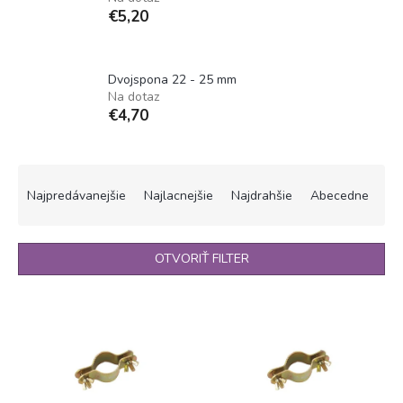
€5,20
Dvojspona 22 - 25 mm
Na dotaz
€4,70
R
a
Najpredávanejšie
Najlacnejšie
Najdrahšie
Abecedne
d
e
n
OTVORIŤ FILTER
i
e
V
p
ý
r
p
o
i
d
s
u
p