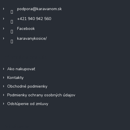
e
i
p
podpora
@
karavanom.sk
e
r
v
+421 940 942 560
k
Facebook
y
v
karavanykosice/
ý
p
i
Informácie pre vás
s
u
Ako nakupovať
Kontakty
Obchodné podmienky
Podmienky ochrany osobných údajov
Odstúpenie od zmluvy
Prihlásenie