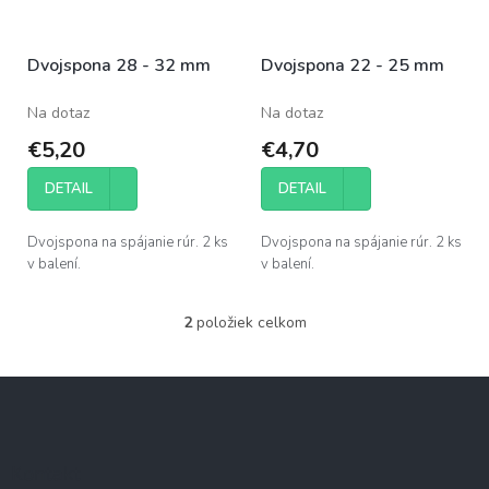
k
r
t
o
o
Dvojspona 28 - 32 mm
Dvojspona 22 - 25 mm
d
v
u
Na dotaz
Na dotaz
k
t
€5,20
€4,70
o
v
DETAIL
DETAIL
Dvojspona na spájanie rúr. 2 ks
Dvojspona na spájanie rúr. 2 ks
v balení.
v balení.
2
položiek celkom
O
v
l
Z
á
á
d
p
a
c
ä
Kontakt
i
t