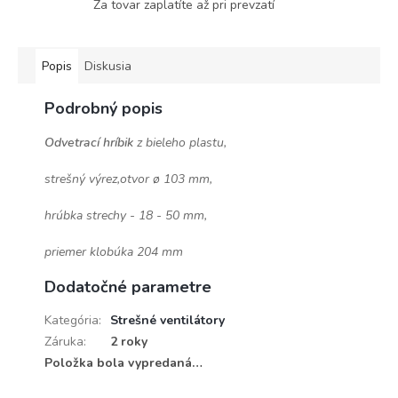
Za tovar zaplatíte až pri prevzatí
Popis
Diskusia
Podrobný popis
Odvetrací hríbik
z bieleho plastu,
strešný výrez,otvor ø 103 mm,
hrúbka strechy - 18 - 50 mm,
priemer klobúka 204 mm
Dodatočné parametre
Kategória
:
Strešné ventilátory
Záruka
:
2 roky
Položka bola vypredaná…