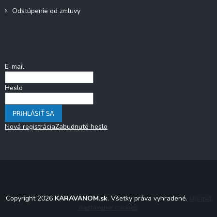
Odstúpenie od zmluvy
Prihlásenie
E-mail
Heslo
PRIHLÁSIŤ SA
Nová registrácia
Zabudnuté heslo
Copyright 2026
KARAVANOM.sk
. Všetky práva vyhradené.
Upraviť
nastavenie cookies