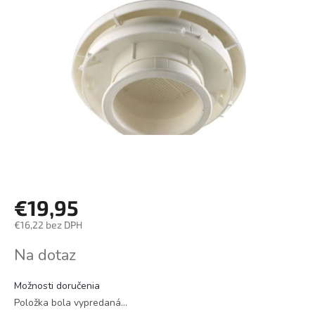
€19,95
€16,22 bez DPH
Jednotková
Na dotaz
cena:
Možnosti doručenia
Položka bola vypredaná…