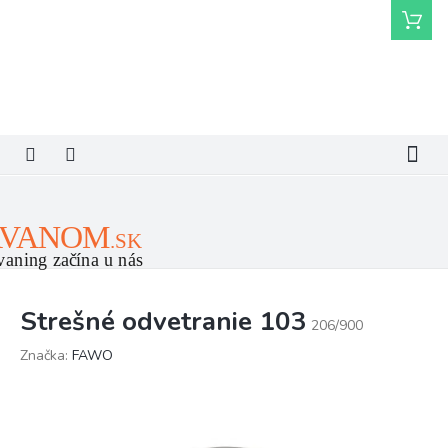
Prejsť
Nákupn
na
košík
obsah
Strešné odvetranie 103
206/900
Značka:
FAWO