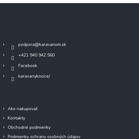
Z
á
p
ä
Kontakt
t
i
podpora
@
karavanom.sk
e
+421 940 942 560
Facebook
karavanykosice/
Informácie pre vás
Ako nakupovať
Kontakty
Obchodné podmienky
Podmienky ochrany osobných údajov