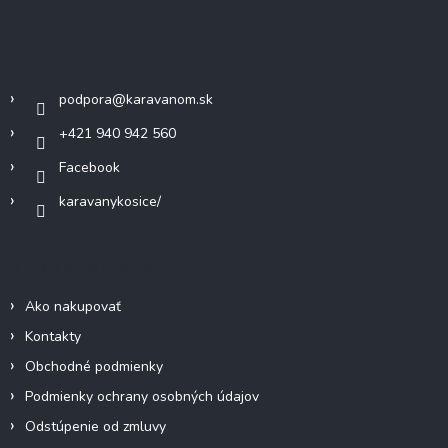
p
ä
Kontakt
t
i
podpora
@
karavanom.sk
e
+421 940 942 560
Facebook
karavanykosice/
Informácie pre vás
Ako nakupovať
Kontakty
Obchodné podmienky
Podmienky ochrany osobných údajov
Odstúpenie od zmluvy