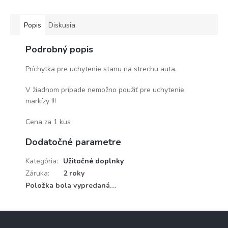
Popis
Diskusia
Podrobný popis
Príchytka pre uchytenie stanu na strechu auta.
V žiadnom prípade nemožno použiť pre uchytenie
markízy !!!
Cena za 1 kus
Dodatočné parametre
Kategória
:
Užitočné doplnky
Záruka
:
2 roky
Položka bola vypredaná…
Z
á