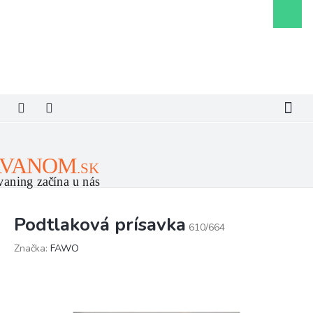
Prejsť
Nákupn
na
košík
obsah
Podtlaková prísavka
610/664
Značka:
FAWO