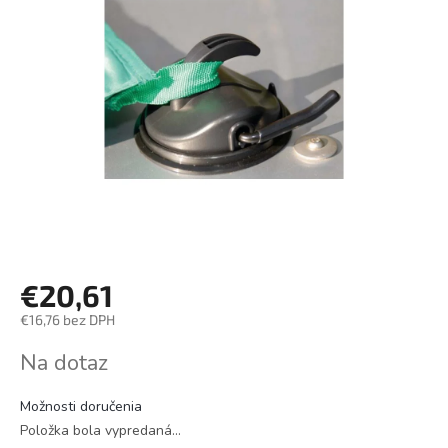
€20,61
€16,76 bez DPH
Jednotková
Na dotaz
cena:
Možnosti doručenia
Položka bola vypredaná…