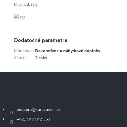
Hmotnosť: 36 g
Dodatočné parametre
Kategória
:
Dekoratívne a nábytkové doplnky
Záruka
:
2 roky
Z
á
p
ä
Kontakt
t
i
podpora
@
karavanom.sk
e
+421 940 942 560