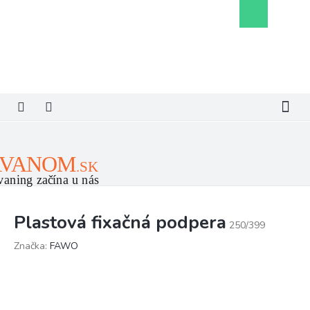
Prejsť
Nákupný
na
košík
obsah
Plastová fixačná podpera
250/399
Značka:
FAWO