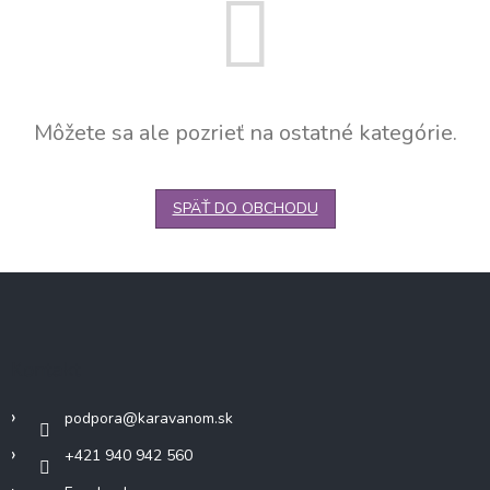
Môžete sa ale pozrieť na ostatné kategórie.
SPÄŤ DO OBCHODU
Z
á
p
ä
Kontakt
t
i
podpora
@
karavanom.sk
e
+421 940 942 560