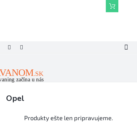
Prejsť
Nákupný
na
košík
obsah
Opel
Produkty ešte len pripravujeme.