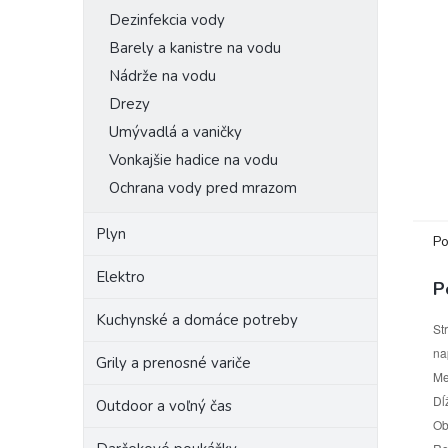
Dezinfekcia vody
Barely a kanistre na vodu
Nádrže na vodu
Drezy
Umývadlá a vaničky
Vonkajšie hadice na vodu
Ochrana vody pred mrazom
Plyn
Po
Elektro
P
Kuchynské a domáce potreby
St
na
Grily a prenosné variče
Me
Dĺ
Outdoor a voľný čas
Ob