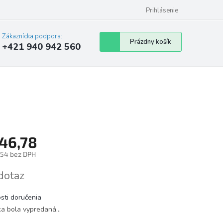
Prihlásenie
Zákaznícka podpora:
Nákupný
Prázdny košík
+421 940 942 560
košík
46,78
54 bez DPH
tková
dotaz
sti doručenia
ka bola vypredaná…