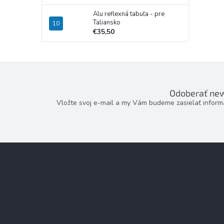
Alu reflexná tabuľa - pre
Taliansko
€35,50
Odoberať new
Vložte svoj e-mail a my Vám budeme zasielať infor
Z
á
p
ä
t
i
e