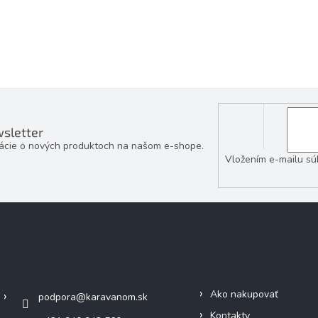
sletter
mácie o nových produktoch na našom e-shope.
Vložením e-mailu sú
Kontakt
Informácie pre vás
Ako nakupovať
podpora
@
karavanom.sk
Kontakty