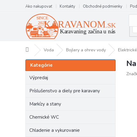
Prejsť
Ako nakupovať
Kontakty
Obchodné podmienky
Pod
na
obsah
Domov
Voda
Bojlery a ohrev vody
Elektrické
Na
B
Preskočiť
Kategórie
kategórie
o
Znač
č
Výpredaj
n
ý
Príslušenstvo a diely pre karavany
p
a
Markízy a stany
n
e
Chemické WC
l
Chladenie a vykurovanie