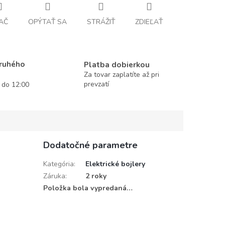
AČ
OPÝTAŤ SA
STRÁŽIŤ
ZDIEĽAŤ
druhého
Platba dobierkou
Za tovar zaplatíte až pri
prevzatí
í do 12:00
Dodatočné parametre
Kategória
:
Elektrické bojlery
Záruka
:
2 roky
Položka bola vypredaná…