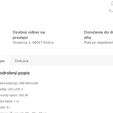
TL
Osobný odber na
Doručenie do 
predajni
dňa
Vozárova 1, 04017 Košice
Platí pri objednen
pis
Diskusia
odrobný popis
rana katalógu: 468
Menovité
pätie: (AC) 230 V
novitý výkon: 500 W
žka kábla: 1 m
sah: 6 l