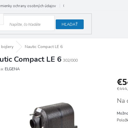
mienky ochrany osobných údajov
Odstúpenie od zmluvy
HĽADAŤ
 bojlery
Nautic Compact LE 6
utic Compact LE 6
302/000
ka:
ELGENA
€5
€444,
Jedno
Na 
cena:
Možno
Polož