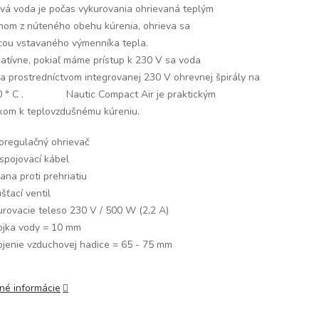
ová voda je počas vykurovania ohrievaná teplým
hom z núteného obehu kúrenia, ohrieva sa
ou vstavaného výmenníka tepla.
natívne, pokiaľ máme prístup k 230 V sa voda
va prostredníctvom integrovanej 230 V ohrevnej špirály na
0 ° C . Nautic Compact Air je praktickým
kom k teplovzdušnému kúreniu.
oregulačný ohrievač
spojovací kábel
ana proti prehriatiu
šťací ventil
urovacie teleso 230 V / 500 W (2,2 A)
pojka vody = 10 mm
pojenie vzduchovej hadice = 65 - 75 mm
lné informácie