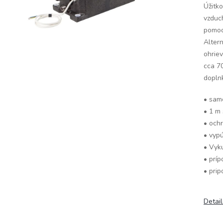
Úžitk
vzduc
pomoc
Alter
ohrie
cca 7
dopln
• sam
• 1 m 
• ochr
• vypú
• Vyk
• prí
• pri
Detai