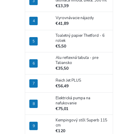
tesniaca hmota, biela, 300 ml
€13,39
Vyrovnávacie nájazdy
€41,89
Toaletný papier Thetford - 6
roliek
€5,50
Alu reflexná tabuľa - pre
Taliansko
€35,50
Reich Jet PLUS
€56,49
Elektrická pumpa na
nafukovanie
€75,01
Kempingový stôl Superb 115
cm
€120