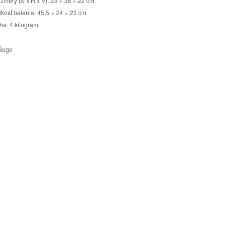
zmery (Š x H x V): 23 × 38 × 22 cm
ľkosť balenia: 45,5 × 24 × 23 cm
ha: 4 kilogram