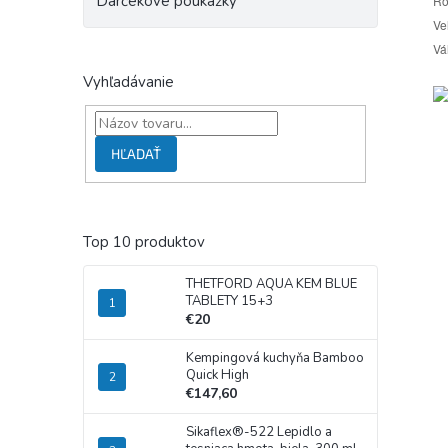
Darčekové poukážky
Ro
Ve
Vá
Vyhľadávanie
HĽADAŤ
Top 10 produktov
THETFORD AQUA KEM BLUE
TABLETY 15+3
€20
Kempingová kuchyňa Bamboo
Quick High
€147,60
Sikaflex®-522 Lepidlo a