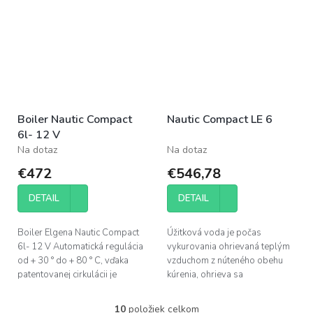
pomiešané. Mrazuvzdorná...
pomiešané. Mrazuvzdorná...
Boiler Nautic Compact
Nautic Compact LE 6
6l- 12 V
Na dotaz
Na dotaz
€472
€546,78
DETAIL
DETAIL
Boiler Elgena Nautic Compact
Úžitková voda je počas
6l- 12 V Automatická regulácia
vykurovania ohrievaná teplým
od + 30 ° do + 80 ° C, vďaka
vzduchom z núteného obehu
patentovanej cirkulácii je
kúrenia, ohrieva sa
množstvo vody 2-3 krát
pomocou vstavaného výmenníka...
pomiešané. Mrazuvzdorná
10
položiek celkom