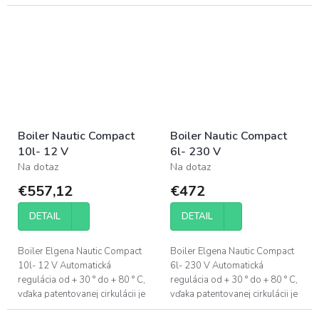
ochrana pri zimnej prevádzke.
množstvo vody 2-3 krát
Použiteľný pre všetky ponorné,
pomiešané. Mrazuvzdorná...
ručné a...
Boiler Nautic Compact
Boiler Nautic Compact
10l- 12 V
6l- 230 V
Na dotaz
Na dotaz
€557,12
€472
DETAIL
DETAIL
Boiler Elgena Nautic Compact
Boiler Elgena Nautic Compact
10l- 12 V Automatická
6l- 230 V Automatická
regulácia od + 30 ° do + 80 ° C,
regulácia od + 30 ° do + 80 ° C,
vďaka patentovanej cirkulácii je
vďaka patentovanej cirkulácii je
množstvo vody 2-3 krát
množstvo vody 2-3 krát