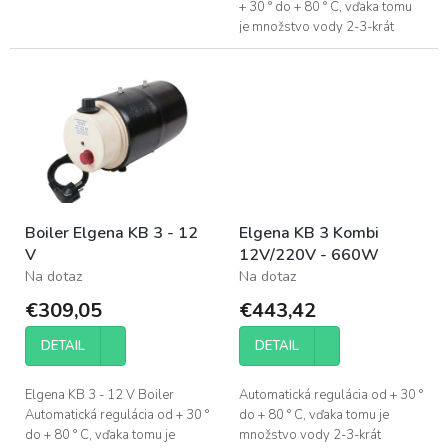
+ 30 ° do + 80 ° C, vďaka tomu
je množstvo vody 2-3-krát
pomiešané. Mrazuvzdorná
ochrana pri zimnej prevádzke.
Použiteľný pre všetky...
Boiler Elgena KB 3 - 12
Elgena KB 3 Kombi
V
12V/220V - 660W
Na dotaz
Na dotaz
€309,05
€443,42
DETAIL
DETAIL
Elgena KB 3 - 12 V Boiler
Automatická regulácia od + 30 °
Automatická regulácia od + 30 °
do + 80 ° C, vďaka tomu je
do + 80 ° C, vďaka tomu je
množstvo vody 2-3-krát