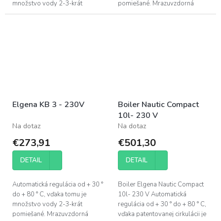
množstvo vody 2-3-krát
pomiešané. Mrazuvzdorná
pomiešané. Mrazuvzdorná
ochrana pri zimnej prevádzke.
ochrana pri zimnej prevádzke.
Použiteľný pre všetky ponorné,
Použiteľný...
ručné a...
Elgena KB 3 - 230V
Boiler Nautic Compact
10l- 230 V
Na dotaz
Na dotaz
€273,91
€501,30
DETAIL
DETAIL
Automatická regulácia od + 30 °
Boiler Elgena Nautic Compact
do + 80 ° C, vďaka tomu je
10l- 230 V Automatická
množstvo vody 2-3-krát
regulácia od + 30 ° do + 80 ° C,
pomiešané. Mrazuvzdorná
vďaka patentovanej cirkulácii je