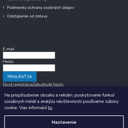
Podmienky ochrany osobných údajov
Odstúpenie od zmluvy
Prihlásenie
E-mail
Heslo
PRIHLÁSIŤ SA
Nová registrácia
Zabudnuté heslo
Na prispôsobenie obsahu a reklám, poskytovanie funkcií
sociálnych médií a analýzu návštevnosti používame súbory
cookie. Viac informácií
tu
.
Nastavenie
Copyright 2026
KARAVANOM.sk
. Všetky práva vyhradené.
Upraviť