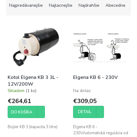
a
Najpredávanejšie
Najlacnejšie
Najdrahšie
Abecedne
d
e
V
n
ý
i
p
e
i
p
s
r
p
o
r
d
o
u
Kotol Elgena KB 3 3L -
Elgena KB 6 - 230V
d
k
12V/200W
u
t
Skladom
(1 ks)
Na dotaz
k
o
t
v
€264,61
€309,05
o
v
DETAIL
DO KOŠÍKA
Bojler KB 3 (kapacita 3 litre)
Elgena KB 6 -
230VAutomatická regulácia od