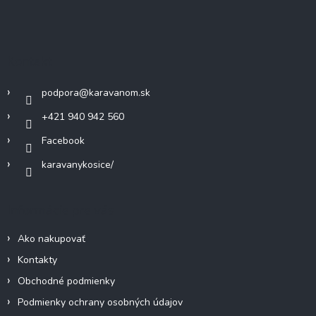
Z
á
p
ä
Kontakt
t
i
podpora
@
karavanom.sk
e
+421 940 942 560
Facebook
karavanykosice/
Informácie pre vás
Ako nakupovať
Kontakty
Obchodné podmienky
Podmienky ochrany osobných údajov