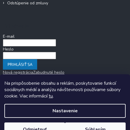
Odstúpenie od zmluvy
Prihlásenie
E-mail
Heslo
PRIHLÁSIŤ SA
Nová registrácia
Zabudnuté heslo
Na prispôsobenie obsahu a reklám, poskytovanie funkcií
sociálnych médií a analýzu návštevnosti používame súbory
cookie. Viac informácií
tu
.
Nastavenie
Copyright 2026
KARAVANOM.sk
. Všetky práva vyhradené.
Upraviť
nastavenie cookies
Odmietnuť
Súhlasím