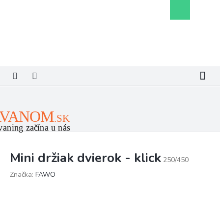
Prejsť
Nákupný
na
košík
obsah
Mini držiak dvierok - klick
250/450
Značka:
FAWO