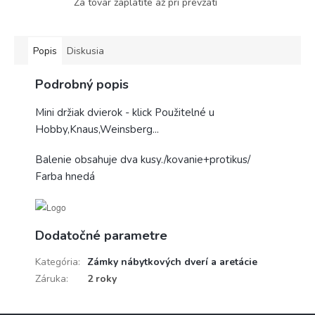
Za tovar zaplatíte až pri prevzatí
Popis
Diskusia
Podrobný popis
Mini držiak dvierok - klick Použitelné u
Hobby,Knaus,Weinsberg...
Balenie obsahuje dva kusy./kovanie+protikus/
Farba hnedá
Dodatočné parametre
Kategória
:
Zámky nábytkových dverí a aretácie
Záruka
:
2 roky